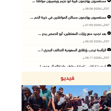
مستعمرون يهاجمون قرية أبو نجيم ويصيبون مواطنا ...
07/آب/2026 08:08 م
مستعمرون يهاجمون مساكن المواطنين في خربة الحم ...
07/آب/2026 07:09 م
بعد تجديد منع زيارات المعتقلين: أبو الحمص يدع ...
07/آب/2026 06:26 م
الرئاسة ترحب بإطلاق السعودية التحالف البحري ا ...
07/آب/2026 06:17 م
(محدث) نابلس: إصابة مواطن واعتقاله إثر هجوم ل ...
07/آب/2026 06:04 م
فيديو
الرئاسة ترحب باتفاقية مكة للدفاع المشترك بين ...
07/آب/2026 05:25 م
3 إصابات إثر تعرضهم للطعن في الطيبة داخل أراض ...
07/آب/2026 04:57 م
Previous
Next