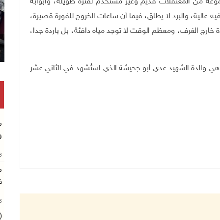
ة من المعتقلات قديم وغير مستخدم لفترة طويلة، وأبوابه
يه عالية، والبرد لا يطاق، فيما أن ساعات الخروج للفورة قصيرة،
رج الغرف، ومعظم الوقت لا توجد مياه دافئة، بل باردة جدا،
، وهي والدة الشهيد عدي أبو جحيشة الذي استُشهد في الثاني عشر
م
و
26
م
ف
26
(