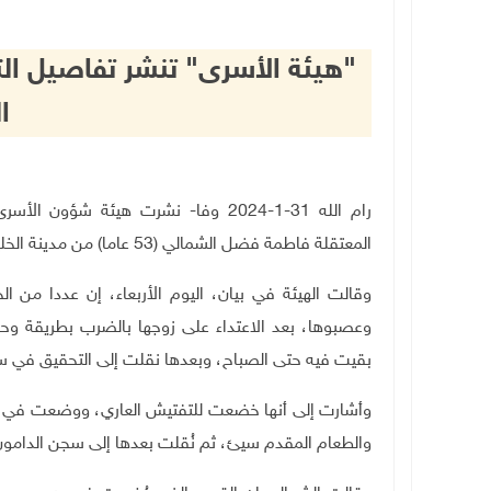
"هيئة الأسرى" تنشر تفاصيل ال
ا
رام الله 31-1-2024 وفا- نشرت هيئة ش
المعتقلة فاطمة فضل الشمالي (53 عاما) من مدينة الخليل، والوضع المأساوي للمعتقلات القابعات في سجن الدامون.
وقالت الهيئة في بيان، اليوم الأربعاء، إن عددا من ال
وعصبوها، بعد الاعتداء على زوجها بالضرب بطريقة وح
بقيت فيه حتى الصباح، وبعدها نقلت إلى التحقيق في 
وأشارت إلى أنها خضعت للتفتيش العاري، ووضعت في زنزا
والطعام المقدم سيئ، ثم نُقلت بعدها إلى سجن الدامون