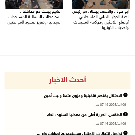
أبو هولي والأسعد يبحثان مع رئيس
الشيخ يبحث مع محافظي
لجنة الحوار اللبناني الفلسطيني
المحافظات الشمالية المستجدات
أوضاع اللاجئين وحوكمة المخيمات
الميدانية وتعزيز صمود المواطنين
وتحديات الأونروا
03/08/2026 06:20 م
03/08/2026 08:12 م
أحدث الاخبار
الاحتلال يقتحم قلقيلية وعزون عتمة وبيت أمين
06/آب/2026 07:49 ص
الطقس: الحرارة أعلى من معدلها السنوي العام
06/آب/2026 07:46 ص
تواصل انتهاكات الاحتلال ومستعمريه: إصابات واع ...