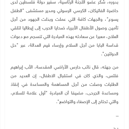
بدوره، شكر عضو اللجنة الرئاسية، سفير دولة فلسطين لدى
حاضرة الفاتيكان، الكرسي الرسولي ومدير مستشفى "الطفل
يسوع"، والجهات كافة التي عملت وبذلت الجهود من أجل
تأمين وصول الأطفال الأبرياء ضحايا الحرب إلى إيطاليا لتلقي
العلاج، معبرا عن سعادته بهذه المبادرة التي تنسجم مع دعوات
قداسة البابا من أجل السلام وإرساء قيم العدالة، عبر "حل
الدولتين".
من جهته، قال نائب حارس الأراضي المقدسة، الأب إبراهيم
فلتس، والذي كان في استقبال الاطفال، إن العديد من
الطلبات وصلت من أجل المساهمة والمساعدة في إنقاذ
ومساعدة الجرحى، مضيفا أن المبادرة "أول علامة للسلام،
والتي تحتاج إلى الإصغاء والتواضع".
ــــ
ر.ح