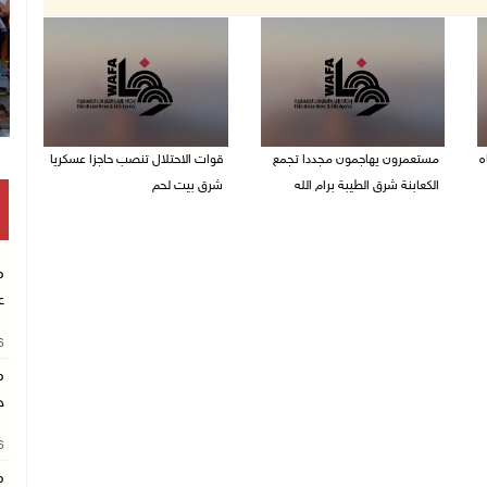
ه
مستعمرون يهاجمون مجددا تجمع
قوات الاحتلال تنصب حاجزا عسكريا
الكعابنة شرق الطيبة برام الله
شرق بيت لحم
07/08/2026 12:08 م
07/08/2026 09:06 ص
م
ع
26
م
خ
26
م