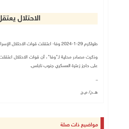
الاحتلال يعتق
‫طولكرم 29-1-2024 وفا- اعتقلت قوات الاحتلال الإسرائيلي، مساء اليوم الإثنين، شابا من مدينة طولكرم.
على حاجز زعترة العسكري جنوب نابلس.
ـــ
هـ.ح/ م.ج
مواضيع ذات صلة