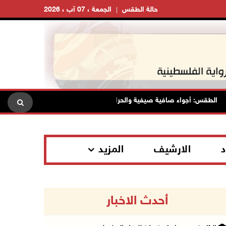
حالة الطقس
الجمعة ، 07 آب ، 2026
لطقس: أجواء صافية صيفية والحرارة حول معدلها العام
محافظة ا
د
الارشيف
المزيد
أحدث الاخبار