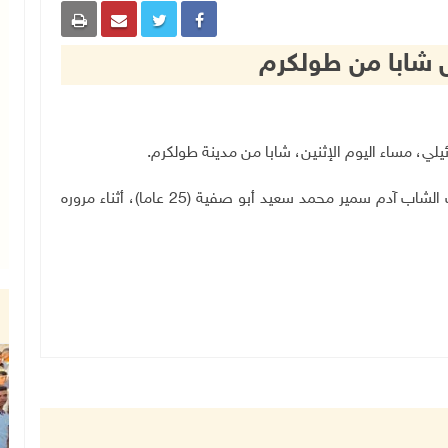
ل شابا من طولكرم
وذكرت مصادر محلية لـ"وفا"، أن قوات الاحتلال اعتقلت الشاب آدم سمير محمد سعيد أبو صفية (25 عاما)، أثناء مروره