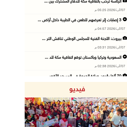
الرئاسة ترحب باتفاقية مكة للدفاع المشترك بين ...
07/آب/2026 05:25 م
3 إصابات إثر تعرضهم للطعن في الطيبة داخل أراض ...
07/آب/2026 04:57 م
بيروت: اللجنة الفنية للمجلس الوطني تناقش التر ...
07/آب/2026 03:31 م
السعودية وتركيا وباكستان توقع اتفاقية مكة للد ...
07/آب/2026 02:38 م
70 ألفا يؤدون صلاة الجمعة في المسجد الأقصى
07/آب/2026 02:29 م
فيديو
الرئاسة تدين الهجمات الصاروخية على المملكة ال ...
07/آب/2026 02:19 م
مستعمرون ينفذون جولات استفزازية في عدة مناطق ...
07/آب/2026 02:08 م
Previous
Next