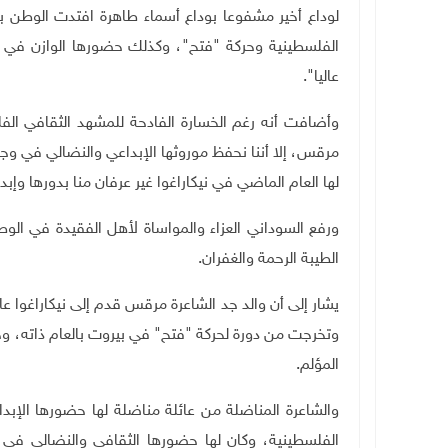
لوداع أخير مشفوعا بوداع أسماء طاهرة افتدت الوطن بأر
الفلسطينية وحركة "فتح"، وكذلك حضورها الوازن في الم
عاليا".
وأضافت أنه رغم الخسارة الفادحة للمشهد الثقافي الفل
مرقس، إلا أننا نحفظ موروثها الإبداعي والنضالي في وجدا
لها العام الماضي في نيكاراغوا غير عرفان منا بدورها وإ
ورفع السوداني العزاء والمواساة لأهل الفقيدة في الو
الطيبة الرحمة والغفران.
وتخرجت من دورة لحركة "فتح" في بيروت بالعام ذاته، و
المؤلم
.
والشاعرة المناضلة من عائلة مناضلة لها حضورها الإبد
الفلسطينية، وكان لها حضورها الثقافي والنضالي في ن