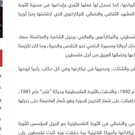
واحها، كما نسجل لها فعلها الثوري وإبداعها في مسيرة الثورة
شهد الثقافي والنضالي النيكاراغوي الذي احتضنها رمزا ثوريا
سطيني والنيكاراغوي والعالمي برحيل الشاعرة والمناضلة سعاد
ن أجيالنا ومسيرنا الحتمي نحو الخلاص والحرية، وما كان تكريمنا
بداعها ونضالها العريق من أجل فلسطين
.
طن والشتات، ومحبيها في نيكارغوا وفي كل مكان، راجيا لروحها
ق
26
يشار إلى أن والد جد الشاعرة مرقس قدم إلى نيكاراغوا عام 1892، والتحقت بالثورة الفلسطينية وحركة "فتح" عام 1981،
ق
حافظت على شعار التخريج للدورة وهو شعار العاصفة حتى رحيلها
ج
26
اعي والنضالي في الثورة الفلسطينية مع الجيل المؤسس للثورة
ق
يكاراغوا وأميركا اللاتينية بما حققت فيه ثابت فلسطين على