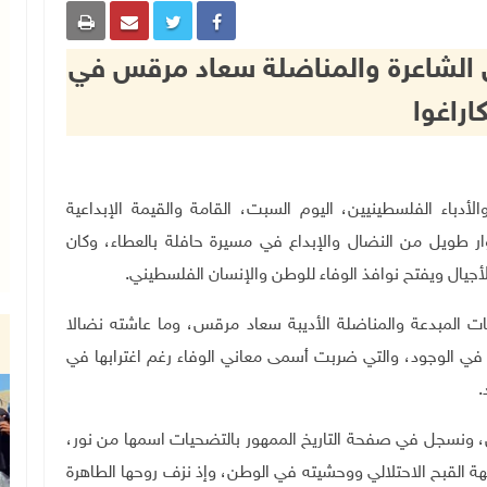
ينعى الشاعرة والمناضلة سعاد مرقس في
اراغوا
ام للكتّاب والأدباء الفلسطينيين، اليوم السبت، القامة والقيمة الإبداعية
 طويل من النضال والإبداع في مسيرة حافلة بالعطاء، وكان
د للأجيال ويفتح نوافذ الوفاء للوطن والإنسان الفلسطيني
.
ثبات المبدعة والمناضلة الأديبة سعاد مرقس، وما عاشته نضالا
 في الوجود، والتي ضربت أسمى معاني الوفاء رغم اغترابها في
.
س، ونسجل في صفحة التاريخ الممهور بالتضحيات اسمها من نور،
لقبح الاحتلالي ووحشيته في الوطن، وإذ نزف روحها الطاهرة