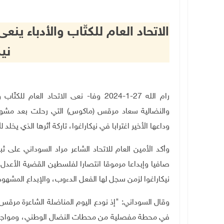
الاتحاد العام للكتّاب والأدباء 
نيك
رام الله 27-1-2024 وفا- نعى الاتحاد الع
والنضالية سعاد مرقس (ماكوس) التي رحلت بعد مشوار
وداعها الأخير اغترابا في نيكاراغوا، تاركة أثرها الذي يخل
وأكد الأمين العام للاتحاد الشاعر مراد السوداني على 
صافيا وإبداعا مرموقا انتصارا لفلسطين القضية الأعدل
نيكاراغوا لزمن سجل لها الفعل الدءوب، والإبداع المشهود
وقال السوداني: "إذ نودع اليوم المناضلة الشاعرة مرق
في محطة مفصلية من محطات النضال الوطني، ومواجهة ا