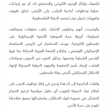
لشعبنا، وإنكار الوجود التاريخي والحضاري له، أو عبر إجراءات
عملية وخطوات أحادية الجانب على الأرض، لخلق ظروف
وتغييرات تحول دون تجسيد الدولة الفلسطينية.
وأوضحت أنهم يحاولون الاختباء خلف مقولات ومواقف
تضليلية، أبرزها حجة السيطرة الأمنية الإسرائيلية على
فلسطين التاريخية، بهدف الاستمرار في تكريس الاستعمار
الإسرائيلي التوسعي، وابتلاع الضفة الغربية المحتلة بما فيها
القدس الشرقية وضمها، وخلق المزيد من الحروب ودوامات
العنف، لإبعاد شبح الضغوط والجهود الدولية المبذولة لإنهاء
الاحتلال الإسرائيلي لأرض دولة فلسطين.
ولفتت الخارجية إلى أن هذا يندرج في إطار توظيف الحرب على
قطاع غزة، كذريعة لتغييب أي حلول سياسية لجذور الصراع
المتمثل في ضرورة إنهاء الاحتلال، واستبدالها بصيغ متلاحقة
تقوم على حجة الأمن.