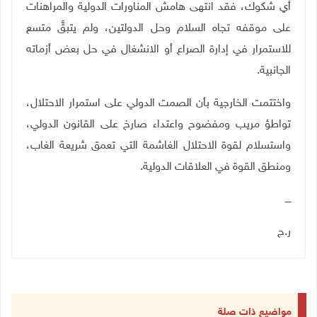
أي شكوك، فقد انتهى هامش المناورات الدولية والمراهنات
على موقفه تجاه السلام وحل الدولتين، ولم يتبقَّ متسع
للاستمرار في إدارة الصراع أو الانشغال في حل بعض أزماته
الجانبية.
واختتمت الخارجية بأن الصمت الدولي على استمرار الاحتلال،
تواطؤ مريب ومفضوح واعتداء صارخ على القانون الدولي،
واستسلام لقوة الاحتلال الغاشمة التي تعمق شريعة الغاب،
ومنطق القوة في العلاقات الدولية
.
ــــ
ر.ح
مواضيع ذات صلة