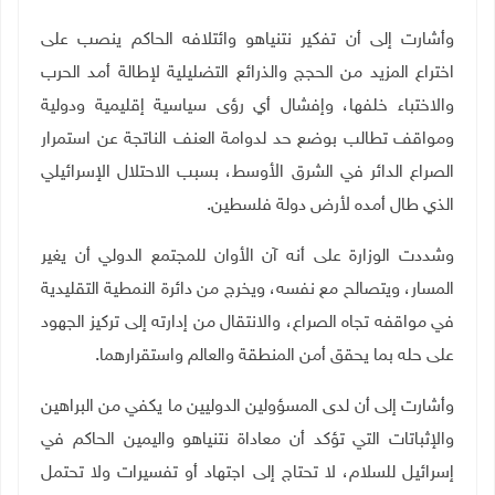
وأشارت إلى أن تفكير نتنياهو وائتلافه الحاكم ينصب على
اختراع المزيد من الحجج والذرائع التضليلية لإطالة أمد الحرب
والاختباء خلفها، وإفشال أي رؤى سياسية إقليمية ودولية
ومواقف تطالب بوضع حد لدوامة العنف الناتجة عن استمرار
الصراع الدائر في الشرق الأوسط، بسبب الاحتلال الإسرائيلي
الذي طال أمده لأرض دولة فلسطين
.
وشددت الوزارة على أنه آن الأوان للمجتمع الدولي أن يغير
المسار، ويتصالح مع نفسه، ويخرج من دائرة النمطية التقليدية
في مواقفه تجاه الصراع، والانتقال من إدارته إلى تركيز الجهود
على حله بما يحقق أمن المنطقة والعالم واستقرارهما.
وأشارت إلى أن لدى المسؤولين الدوليين ما يكفي من البراهين
والإثباتات التي تؤكد أن معاداة نتنياهو واليمين الحاكم في
إسرائيل للسلام، لا تحتاج إلى اجتهاد أو تفسيرات ولا تحتمل