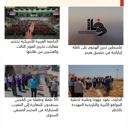
الجامعة العربية الأمريكية تختتم
فعاليات تخريج الفوج الثالث
فلسطين تدين الهجوم على ناقلة
والعشرين من طلبتها
إماراتية في مضيق هرمز
08/08/2026 06:20 م
08/08/2026 06:25 م
الحايك: نقود جهودا وطنية لحماية
50 طفلا وطفلة من القدس
المواقع الأثرية والتاريخية المهددة
يستعدون للمغادرة إلى المغرب
بالخطر
للمشاركة في المخيم الصيفي
السنوي
08/08/2026 04:50 م
08/08/2026 03:51 م