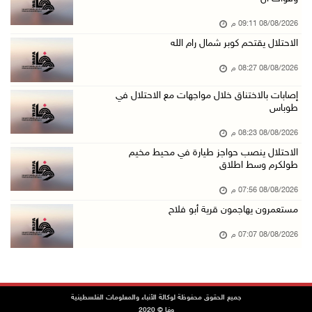
08/آب/2026 04:42 م
08/08/2026 09:11 م
جلسة لمجلس الأمن بشأن الضفة الغربية الثلاثاء ...
الاحتلال يقتحم كوبر شمال رام الله
08/آب/2026 04:03 م
08/08/2026 08:27 م
50 طفلا وطفلة من القدس يستعدون للمغادرة إلى ا ...
08/آب/2026 03:51 م
إصابات بالاختناق خلال مواجهات مع الاحتلال في
طوباس
مستعمر إرهابي يُطلق مواشيه في أراضي الطيبة شر ...
08/08/2026 08:23 م
08/آب/2026 02:37 م
الاحتلال ينصب حواجز طيارة في محيط مخيم
إصابتان في هجوم للمستعمرين الإرهابيين على بيت ...
طولكرم وسط اطلاق
08/آب/2026 02:26 م
08/08/2026 07:56 م
الرئيس يستقبل مجلس بلدية بيت لحم ويؤكد النهوض ...
مستعمرون يهاجمون قرية أبو فلاح
08/آب/2026 02:11 م
08/08/2026 07:07 م
عبوات المعلبات الفارغة لزراعة الأشتال في غزة
08/آب/2026 12:53 م
الفيضانات في ولاية آسام الهندية تودي بـ98 شخص ...
جميع الحقوق محفوظة لوكالة الأنباء والمعلومات الفلسطينية
وفا © 2020