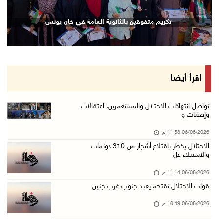
إصابة مسن بجروح ورضوض إثر اعتداء جيش الاحتلال ...
تكريم متفوقين بالثانوية العامة في خان يونس
06/آب/2026 09:13 م
ورشة توصي بخطة عاجلة لاستعادة التعليم الوجاهي ...
06/آب/2026 09:08 م
الرئيس يستقبل مجلس بلدية رام الله ويشدد على د ...
اقرأ أيضا
06/آب/2026 08:36 م
جماهير شعبنا تشيع جثمان الشهيد علاء صبيح في ت ...
تواصل انتهاكات الاحتلال والمستعمرين: اعتقالات
وإصابات و
06/آب/2026 08:33 م
06/08/2026 11:53 م
الاحتلال يوسع حملات الدهم والاعتقال في قلنديا ...
الاحتلال يخطر باقتلاع أشجار من 310 دونمات
06/آب/2026 08:06 م
والاستيلاء عل
الرئيس المصري وملك البحرين يشددان على ضرورة ت ...
06/08/2026 11:14 م
06/آب/2026 07:57 م
قوات الاحتلال تقتحم يعبد جنوب غرب جنين
الاحتلال يخطر بإزالة أشجار زيتون والاستيلاء ع ...
06/08/2026 10:49 م
06/آب/2026 07:53 م