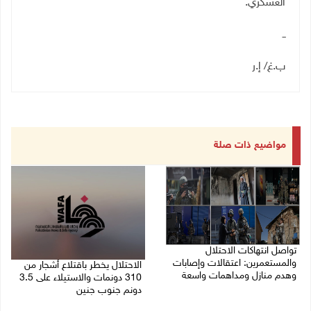
العسكري
.
ــ
ب.غ/ إ.ر
مواضيع ذات صلة
تواصل انتهاكات الاحتلال
والمستعمرين: اعتقالات وإصابات
الاحتلال يخطر باقتلاع أشجار من
وهدم منازل ومداهمات واسعة
310 دونمات والاستيلاء على 3.5
دونم جنوب جنين
06/08/2026 11:53 م