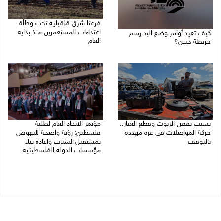
فرعتا شرق قلقيلية تحت وطأة
اعتداءات المستعمرين منذ بداية
كيف تعيد أوامر وضع اليد رسم
العام
خريطة جنين؟
03/08/2026 09:16 ص
03/08/2026 02:38 م
بسبب نقص الزيوت وقطع الغيار..
مؤتمر الاتحاد العام لطلبة
حركة المواصلات في غزة مهددة
فلسطين: رؤية واضحة للنهوض
بالتوقف
بمستقبل الشباب واعادة بناء
مؤسسات الدولة الفلسطينية
01/08/2026 12:39 م
30/07/2026 02:26 م