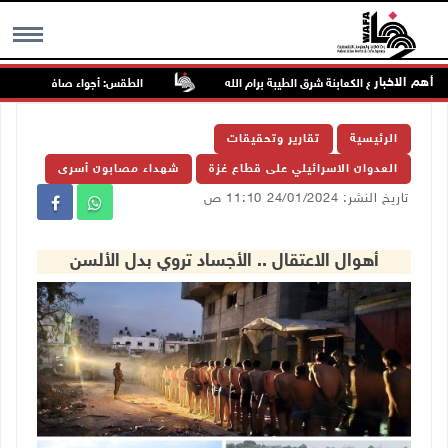
أهم الاخبار
 تجمع الكعابنة شرق الطيبة برام الله
الطقس: أجواء صافية صيفية والحرارة 
MENU
الرئيسية
تقارير وتحقيقات
العدوان الاسرائيلي على قطاع غزة
شهداء مصابون أسرى
تاريخ النشر: 24/01/2024 11:10 ص
أهوال الاعتقال .. الأجساد تروي بدل الألسن