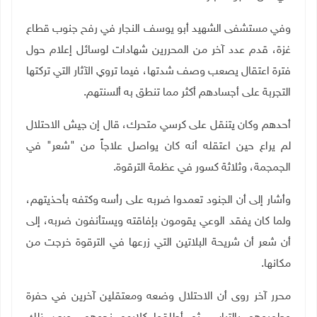
وفي مستشفى الشهيد أبو يوسف النجار في رفح جنوب قطاع
غزة، قدم عدد آخر من المحررين شهادات لوسائل إعلام حول
فترة اعتقال يصعب وصف شدتها، فيما تروي الآثار التي تركتها
التجربة على أجسادهم أكثر مما تنطق به ألسنتهم.
أحدهم وكان يتنقل على كرسي متحرك، قال إن جيش الاحتلال
لم يراع حين اعتقله أنه كان يواصل علاجاً من "شعر" في
الجمجمة، وثلاثة كسور في عظمة الترقوة.
وأشار إلى أن الجنود تعمدوا ضربه على رأسه وكتفه بأحذيتهم،
ولما كان يفقد الوعي يقومون بإفاقته ويستأنفون ضربه، إلى
أن شعر أن شريحة البلاتين التي زرعها في الترقوة خرجت من
مكانها.
محرر آخر روى أن الاحتلال وضعه ومعتقلين آخرين في حفرة