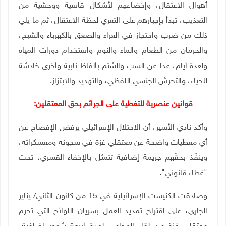
أهوال الاعتقال، وإخضاعهم لأشكال قاسية ووحشية من
التعذيب، تبدأ بإجبارهم على التعري لحظة الاعتقال، ثم ما يلي
ذلك من ضرب واحتجاز في العراء والصعق بالكهرباء والشبح،
والحرمان من الطعام والماء والنوم واستخدام دورات المياه
ولعدة أيام، عدا عن السب والشتم بألفاظ نابية وأخرى خادشة
للحياء، والتحرش الجنسي اللفظي، والتهديد والابتزاز.
قوانين عنصرية للتغطية على الجرائم بحق المعتقلين:
وأكد نادي الأسير، أن الاحتلال الإسرائيلي يرفض الإفصاح عن
أي معطيات واضحة عن معتقلي غزة في سجونه ومعسكراته،
وينفّذ بحقّهم جريمة إضافية تتمثل بالإخفاء القسري، تحت
"غطاء قانوني".
وصادقت الكنيست الإسرائيلية في 15 من كانون الثاني/ يناير
الجاري، على اقتراح تمديد العمل بسريان اللوائح التي تحرم