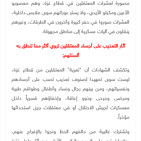
مصورة لعشرات المعتقلين في قطاع غزة، وهم معصوبو
الأعين ومكبلو الأيدي، ولا يستر عوراتهم سوى ملابس داخلية،
العشرات صوروا في حفر كبيرة وآخرون في الطرقات، وغيرهم
ينقلون في آليات عسكرية إلى مناطق مجهولة.
آثار التعذيب على أجساد المعتقلين تروي أكثر مما تنطق به
ألسنتهم:
وتكشف الشهادات أن "تعرية" المعتقلين من قطاع غزة،
ليست سوى تمهيدا لصنوف تعذيب تصب على أجسادهم
ونفسياتهم، ومن بينهم رجال ونساء وأطفال وطواقم طبية
ومرضى وجرحى وذوو إعاقة، وإخفاؤهم قسرياً داخل
معسكرات لجيش الاحتلال أو في معتقلات جرى استحداثها
مؤخراً.
وتشترك غالبية من حالفهم الحظ ونجوا بالإفراج عنهم،