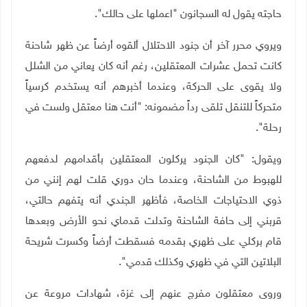
حاجته يقول له السجانون "اعملها على حالك".
ويروي محرر آخر أن جنود الاحتلال ألقوه أرضاً عن ظهر شاحنة
كانت تحمل عشرات المعتقلين، رغم أنه كان يعاني من الشلل
ولا يقوى على الحركة، وعندما أخبرهم أنه يستخدم كرسياً
متحركاً للتنقل تلقى رداً مضمونه: "أنت هنا معتقل ولست في
رحلة".
ويقول: "كان الجنود يركلون المعتقلين بأقدامهم لدفعهم
للهبوط من الشاحنة، وعندما حان دوري قلت لهم إنني من
ذوي الاحتياجات الخاصة، فأظهر الجندي أنه يتفهم حالتي،
قربني إلى حافة الشاحنة وتدلت قدماي نحو الأرض وبعدها
قام بركلي على ظهري بقدمه فسقطت أرضاً وكسرت شريحة
البلاتين التي في ظهري وكذلك قدمي".
وروى معتقلون مفرج عنهم إلى غزة، شهادات مروعة عن