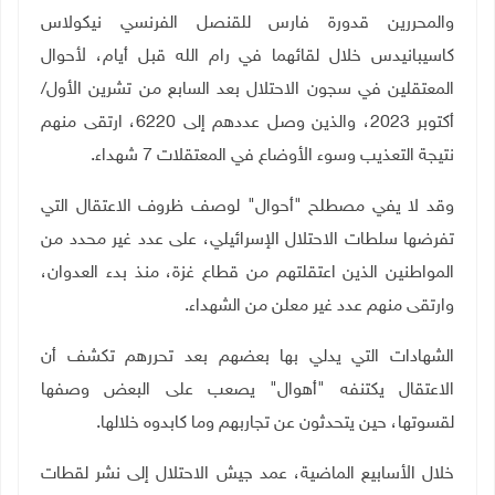
والمحررين قدورة فارس للقنصل الفرنسي نيكولاس
كاسيبانيدس خلال لقائهما في رام الله قبل أيام، لأحوال
المعتقلين في سجون الاحتلال بعد السابع من تشرين الأول/
أكتوبر 2023، والذين وصل عددهم إلى 6220، ارتقى منهم
نتيجة التعذيب وسوء الأوضاع في المعتقلات 7 شهداء.
وقد لا يفي مصطلح "أحوال" لوصف ظروف الاعتقال التي
تفرضها سلطات الاحتلال الإسرائيلي، على عدد غير محدد من
المواطنين الذين اعتقلتهم من قطاع غزة، منذ بدء العدوان،
وارتقى منهم عدد غير معلن من الشهداء.
الشهادات التي يدلي بها بعضهم بعد تحررهم تكشف أن
الاعتقال يكتنفه "أهوال" يصعب على البعض وصفها
لقسوتها، حين يتحدثون عن تجاربهم وما كابدوه خلالها.
خلال الأسابيع الماضية، عمد جيش الاحتلال إلى نشر لقطات