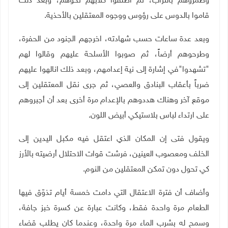
وطمروهم بالتراب، ثم أطلقوا كلابهم نحوهم، وبعد ذلك
قاموا بالدوس على رؤوس ووجوه المعتقلين بالأحذية.
وبعد عدة ساعات حسب شهادته، اخرجهم الجنود من الحفرة،
وطرحوهم أرضاً، ثم صوبوا الأسلحة عليهم وقالوا لهم
"تشهدوا"في إشارة إلى نية إعدامهم، وبعد ذلك انالهوا عليهم
ضرباً بأعقاب البنادق والعصي، ثم جرى نقل المعتقلين إلى
موقع آخر وهناك هددوهم بالإعدام مرة أخرى بعد أن أجبروهم
على ارتداء لباس بلاستيكي أبيض اللون.
ويقول فتى إن المكان الذي اعتقل فيه مكبل اليدين إلى
الخلف ومعصوب العينين، فرشت قوات الاحتلال أرضيته بالأرز
كي تحول دون تمكن المعتقلين من النوم.
وأضاف أن فترة الاعتقال التي دامت خمسة أيام تذوّق فيها
الطعام مرة واحدة فقط، وكانت عبارة عن كسرة خبز جافة،
وسمح له بشرب الماء مرة واحدة، وعندما كان يطلب قضاء