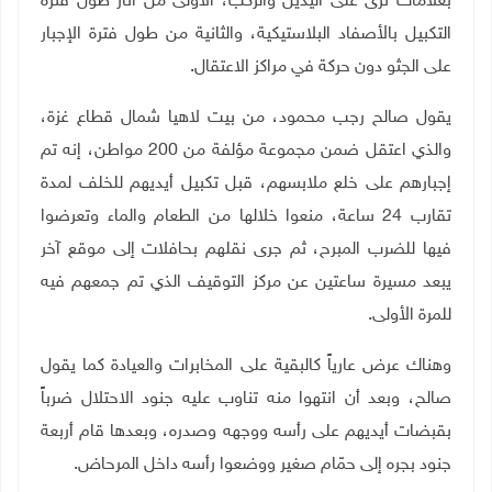
بعلامات ترى على اليدين والركب، الأولى من آثار طول فترة
التكبيل بالأصفاد البلاستيكية، والثانية من طول فترة الإجبار
على الجثو دون حركة في مراكز الاعتقال.
يقول صالح رجب محمود، من بيت لاهيا شمال قطاع غزة،
والذي اعتقل ضمن مجموعة مؤلفة من 200 مواطن، إنه تم
إجبارهم على خلع ملابسهم، قبل تكبيل أيديهم للخلف لمدة
تقارب 24 ساعة، منعوا خلالها من الطعام والماء وتعرضوا
فيها للضرب المبرح، ثم جرى نقلهم بحافلات إلى موقع آخر
يبعد مسيرة ساعتين عن مركز التوقيف الذي تم جمعهم فيه
للمرة الأولى.
وهناك عرض عارياً كالبقية على المخابرات والعيادة كما يقول
صالح، وبعد أن انتهوا منه تناوب عليه جنود الاحتلال ضرباً
بقبضات أيديهم على رأسه ووجهه وصدره، وبعدها قام أربعة
جنود بجره إلى حمّام صغير ووضعوا رأسه داخل المرحاض.