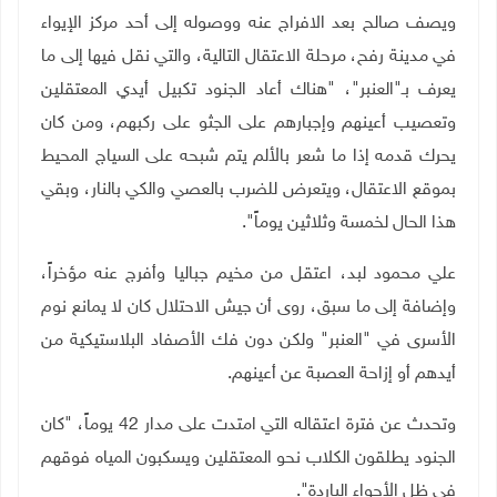
ويصف صالح بعد الافراج عنه ووصوله إلى أحد مركز الإيواء
في مدينة رفح، مرحلة الاعتقال التالية، والتي نقل فيها إلى ما
يعرف بـ"العنبر"، "هناك أعاد الجنود تكبيل أيدي المعتقلين
وتعصيب أعينهم وإجبارهم على الجثو على ركبهم، ومن كان
يحرك قدمه إذا ما شعر بالألم يتم شبحه على السياج المحيط
بموقع الاعتقال، ويتعرض للضرب بالعصي والكي بالنار، وبقي
هذا الحال لخمسة وثلاثين يوماً".
علي محمود لبد، اعتقل من مخيم جباليا وأفرج عنه مؤخراً،
وإضافة إلى ما سبق، روى أن جيش الاحتلال كان لا يمانع نوم
الأسرى في "العنبر" ولكن دون فك الأصفاد البلاستيكية من
أيدهم أو إزاحة العصبة عن أعينهم.
وتحدث عن فترة اعتقاله التي امتدت على مدار 42 يوماً، "كان
الجنود يطلقون الكلاب نحو المعتقلين ويسكبون المياه فوقهم
في ظل الأجواء الباردة".