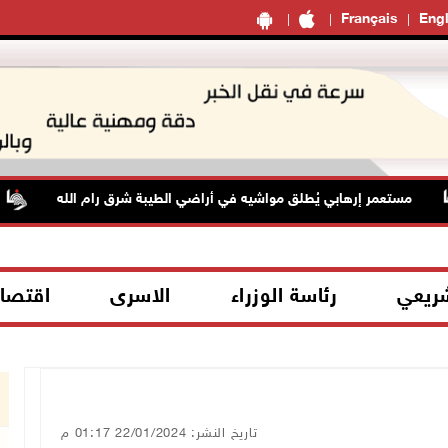
Français
Engl
مستعمر إرهابي يُطلق مواشيه في أراضي الطيبة شرق رام الله
شريعي
رئاسة الوزراء
الاسرى
اقتصا
تاريخ النشر: 22/01/2024 01:17 م