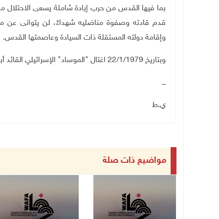
بما فيها القدس من حرب إبادة شاملة يسعى الاحتلال من
قدم قادته وصفوة مناضليه شهداءً، لن يتوانى عن مو
وإقامة دولته المستقلة ذات السيادة وعاصمتها القدس.
وبتاريخ 22/1/1979 اغتال "الموساد" الإسرائيلي القائد أبو حسن سلامة عبر تفجير موكبه في العاصمة اللبنانية بيروت.
ــــ
ي.ط
مواضيع ذات صلة