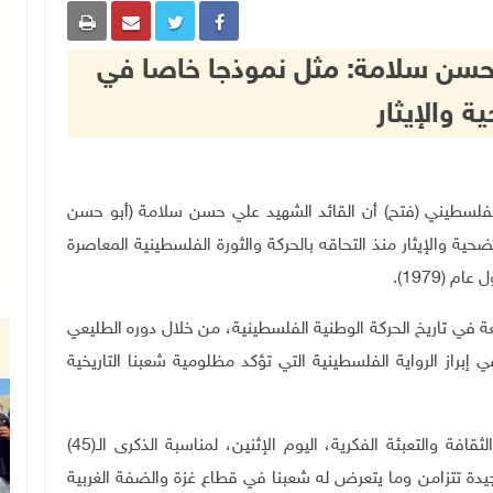
حسن سلامة: مثل نموذجا خاصا في
ة والإيثار
حرير الوطني الفلسطيني (فتح) أن القائد الشهيد علي حسن سلامة (أبو حسن
ية والإيثار منذ التحاقه بالحركة والثورة الفلسطينية المعاصرة
(1979).
في تاريخ الحركة الوطنية الفلسطينية، من خلال دوره الطليعي
لسياسي في إبراز الرواية الفلسطينية التي تؤكد مظلومية شعبنا التاريخية
وأضافت (فتح) في بيان صادر عن مفوضية الإعلام والثقافة والتعبئة الفكرية، اليوم الإثنين، لمناسبة الذكرى الـ(45)
جيدة تتزامن وما يتعرض له شعبنا في قطاع غزة والضفة الغربية