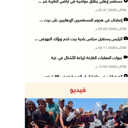
مستعمر إرهابي يُطلق مواشيه في أراضي الطيبة شر ...
08/آب/2026 02:37 م
إصابتان في هجوم للمستعمرين الإرهابيين على بيت ...
08/آب/2026 02:26 م
الرئيس يستقبل مجلس بلدية بيت لحم ويؤكد النهوض ...
08/آب/2026 02:11 م
عبوات المعلبات الفارغة لزراعة الأشتال في غزة
08/آب/2026 12:53 م
الفيضانات في ولاية آسام الهندية تودي بـ98 شخص ...
08/آب/2026 12:42 م
فيديو
الاحتلال يتوغل في بلدة ميس الجبل جنوب لبنان و ...
08/آب/2026 12:39 م
سلطة المياه تطلق مشروعا وطنيا يقود التحول نحو ...
08/آب/2026 12:30 م
Previous
Next