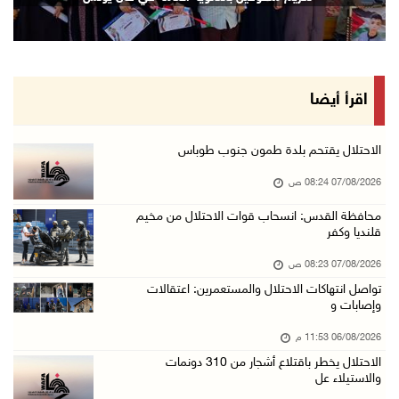
06/آب/2026 10:01 م
رئيس بلدية الخليل يطلع وفدا أميركيا على تطورا ...
06/آب/2026 09:59 م
اقرأ أيضا
06/آب/2026 09:17 م
إصابة مسن بجروح ورضوض إثر اعتداء جيش الاحتلال ...
الاحتلال يقتحم بلدة طمون جنوب طوباس
06/آب/2026 09:13 م
07/08/2026 08:24 ص
ورشة توصي بخطة عاجلة لاستعادة التعليم الوجاهي ...
محافظة القدس: انسحاب قوات الاحتلال من مخيم
قلنديا وكفر
06/آب/2026 09:08 م
الرئيس يستقبل مجلس بلدية رام الله ويشدد على د ...
07/08/2026 08:23 ص
06/آب/2026 08:36 م
تواصل انتهاكات الاحتلال والمستعمرين: اعتقالات
وإصابات و
جماهير شعبنا تشيع جثمان الشهيد علاء صبيح في ت ...
06/08/2026 11:53 م
06/آب/2026 08:33 م
الاحتلال يخطر باقتلاع أشجار من 310 دونمات
الاحتلال يوسع حملات الدهم والاعتقال في قلنديا ...
والاستيلاء عل