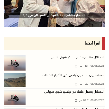
06/آب/2026 09:35 ص
الجريمة الثانية خلال ساعات: قتيل بإطلاق نار ف ...
الحصار يفاقم معاناة مرضى السرطان في غزة
06/آب/2026 09:27 ص
(محدث) الاحتلال يواصل عدوانه على مخيم قلنديا ...
06/آب/2026 09:25 ص
السلطات الإسرائيلية تهدم بناية سكنية في كفر ق ...
اقرأ أيضا
06/آب/2026 09:07 ص
الاحتلال يعتقل شابا من دير الغصون ويقتحم بلدا ...
الاحتلال يقتحم مخيم عسكر شرق نابلس
06/آب/2026 08:54 ص
06/08/2026 11:11 ص
الاحتلال يعتقل 4 مواطنين من محافظة نابلس
مستعمرون يسيّجون أراضي في الأغوار الشمالية
06/آب/2026 08:36 ص
06/08/2026 10:01 ص
الاحتلال يقتحم قلقيلية وعزون عتمة وبيت أمين
الاحتلال يعتقل طفلا من تياسير شرق طوباس
06/آب/2026 07:49 ص
06/08/2026 09:51 ص
الطقس: الحرارة أعلى من معدلها السنوي العام