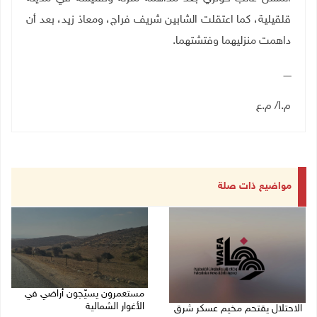
قلقيلية، كما اعتقلت الشابين شريف فراج، ومعاذ زيد، بعد أن
داهمت منزليهما وفتشتهما.
ـــــ
م.ا/ م.ع
مواضيع ذات صلة
مستعمرون يسيّجون أراضي في
الأغوار الشمالية
الاحتلال يقتحم مخيم عسكر شرق