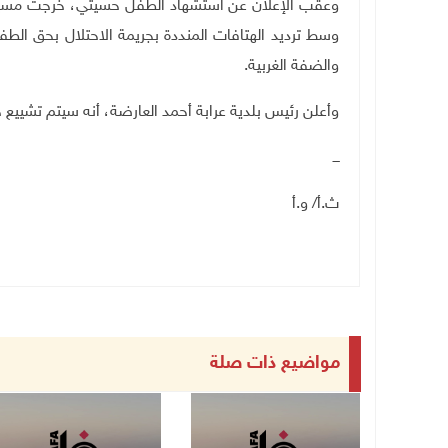
وعقب الإعلان عن استشهاد الطفل حسيتي، خرجت مسيرة 
وسط ترديد الهتافات المنددة بجريمة الاحتلال بحق الطف
والضفة الغربية
.
وأعلن رئيس بلدية عرابة أحمد العارضة، أنه سيتم تشييع ج
ـــ
ث.أ/ و.أ
مواضيع ذات صلة