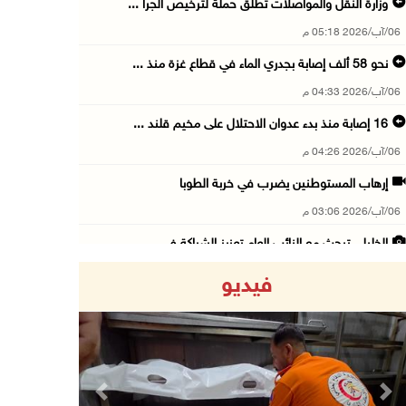
وزارة النقل والمواصلات تطلق حملة لترخيص الجرا ...
06/آب/2026 05:18 م
نحو 58 ألف إصابة بجدري الماء في قطاع غزة منذ ...
06/آب/2026 04:33 م
16 إصابة منذ بدء عدوان الاحتلال على مخيم قلند ...
06/آب/2026 04:26 م
إرهاب المستوطنين يضرب في خربة الطوبا
06/آب/2026 03:06 م
الخليلي تبحث مع النائب العام تعزيز الشراكة في ...
06/آب/2026 02:41 م
فيديو
وزير العدل يبحث مع السفير التركي تعزيز التعاو ...
06/آب/2026 02:37 م
سلطة النقد: ارتفاع نسبة الشمول المالي في فلسط ...
06/آب/2026 02:31 م
Previous
Next