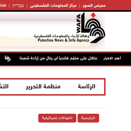
עברית
معرض الصور
مركز المعلومات الفلسطيني
ish
تح": عدوان الاحتلال على مخيّم قلنديا لن ينال من إرادة شعبنا
نحو 58 ألف إصابة بجدري الماء في قطاع غزة منذ بد
أهم الاخبار
الرئاسة
منظمة التحرير
الت
الرئيسية
انتهاكات إسرائيلية