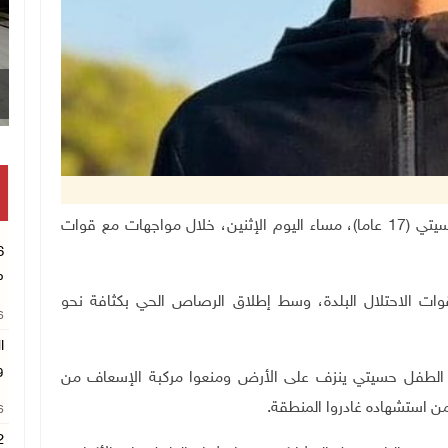
الحصار يفاقم معاناة مرضى السرط
جنين 22-1-2024 وفا- استشهد الطفل يامن محمد حسيتي (17 عاما)، مساء اليوم الإثنين، خلال مواجهات مع قوات
م
وات الاحتلال البلدة، وسط إطلاق الرصاص الحي بكثافة نحو
26
ا
و
ا الطفل حسيتي ينزف على الأرض ومنعوا مركبة الإسعاف من
من استشهاده غادروا المنطقة
.
26