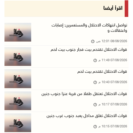
مستعمرون يهاجمون مساكن المواطنين في خربة الحم ...
اقرأ أيضا
07/آب/2026 07:09 م
بعد تجديد منع زيارات المعتقلين: أبو الحمص يدع ...
تواصل انتهاكات الاحتلال والمستعمرين: إصابات
واعتقالات و
07/آب/2026 06:26 م
08/08/2026 12:01 ص
الرئاسة ترحب بإطلاق السعودية التحالف البحري ا ...
قوات الاحتلال تقتحم بيت فجار جنوب بيت لحم
07/آب/2026 06:17 م
07/08/2026 11:49 م
(محدث) نابلس: إصابة مواطن واعتقاله إثر هجوم ل ...
07/آب/2026 06:04 م
قوات الاحتلال تقتحم بيت لحم
الرئاسة ترحب باتفاقية مكة للدفاع المشترك بين ...
07/08/2026 10:40 م
07/آب/2026 05:25 م
قوات الاحتلال تعتقل طفلا من قرية عنزا جنوب جنين
3 إصابات إثر تعرضهم للطعن في الطيبة داخل أراض ...
07/08/2026 10:17 م
07/آب/2026 04:57 م
قوات الاحتلال تغلق مداخل يعبد جنوب غرب جنين
بيروت: اللجنة الفنية للمجلس الوطني تناقش التر ...
07/08/2026 10:15 م
07/آب/2026 03:31 م