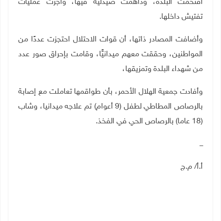
اقتحمت البلدة، وداهمت صيدلية فيها، وأجرت عمليات
تفتيش داخلها
.
وأضافت المصادر ذاتها، أن قوات الاحتلال احتجزت عددًا من
المواطنين، وحققت معهم ميدانيًّا، وقامت بإحراق صور عدد
من شهداء البلدة وتمزيقها،
وأفادت جمعية الهلال الأحمر، بأن طواقمها تعاملت مع إصابة
بالرصاص المطاطي لطفل (9 أعوام) تم علاجه ميدانيا، وشاب
(18 عاما) بالرصاص الحي في الفخذ.
ـــ
أ.أ/ م.ج