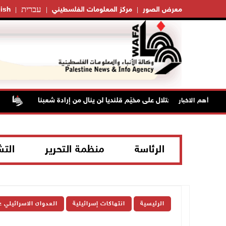
עברית
معرض الصور
مركز المعلومات الفلسطيني
ish
": عدوان الاحتلال على مخيّم قلنديا لن ينال من إرادة شعبنا
نحو 58 ألف إصابة بجدري الماء في قطاع غزة منذ بداية العام
أهم الاخبار
الرئاسة
منظمة التحرير
الت
الرئيسية
انتهاكات إسرائيلية
العدوان الاسرائيلي 