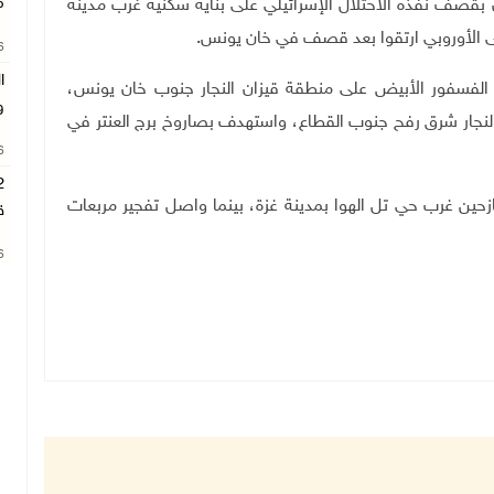
م
قصف نفذه الاحتلال الإسرائيلي على بناية سكنية غرب مدينة
26
ا
الفسفور الأبيض على منطقة قيزان النجار جنوب خان يونس،
و
ار شرق رفح جنوب القطاع، واستهدف بصاروخ برج العنتر في
26
حين غرب حي تل الهوا بمدينة غزة، بينما واصل تفجير مربعات
ق
26