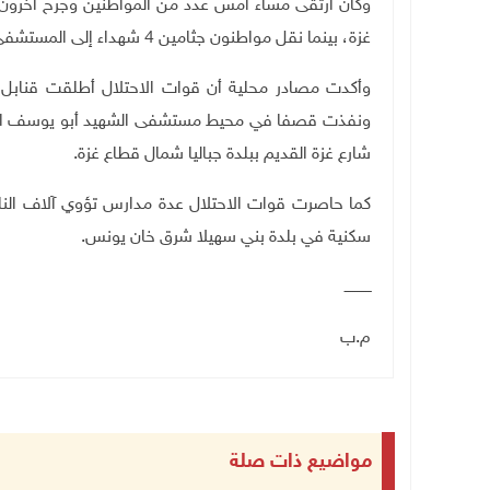
وكان ارتقى مساء أمس عدد من المواطنين وجرح آخرون ب
غزة، بينما نقل مواطنون جثامين 4 شهداء إلى المستشفى الأوروبي ارتقوا بعد قصف في خان يونس.
وأكدت مصادر محلية أن قوات الاحتلال أطلقت قنابل 
ونفذت قصفا في محيط مستشفى الشهيد أبو يوسف النج
شارع غزة القديم ببلدة جباليا شمال قطاع غزة.
كما حاصرت قوات الاحتلال عدة مدارس تؤوي آلاف الناز
سكنية في بلدة بني سهيلا شرق خان يونس.
ــــــــــــ
م.ب
مواضيع ذات صلة