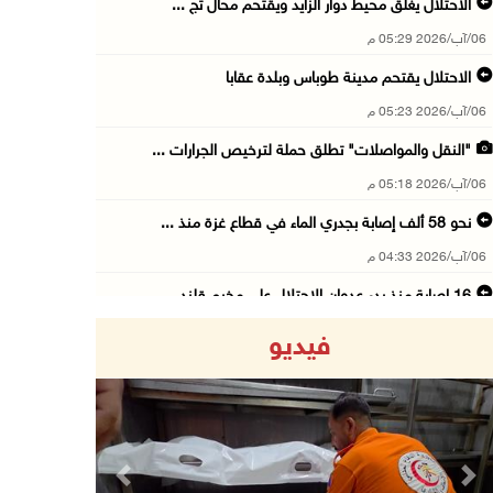
الاحتلال يغلق محيط دوار الزايد ويقتحم محال تج ...
06/آب/2026 05:29 م
الاحتلال يقتحم مدينة طوباس وبلدة عقابا
06/آب/2026 05:23 م
"النقل والمواصلات" تطلق حملة لترخيص الجرارات ...
06/آب/2026 05:18 م
نحو 58 ألف إصابة بجدري الماء في قطاع غزة منذ ...
06/آب/2026 04:33 م
16 إصابة منذ بدء عدوان الاحتلال على مخيم قلند ...
06/آب/2026 04:26 م
فيديو
إرهاب المستوطنين يضرب في خربة الطوبا
06/آب/2026 03:06 م
الخليلي تبحث مع النائب العام تعزيز الشراكة في ...
06/آب/2026 02:41 م
Previous
Next