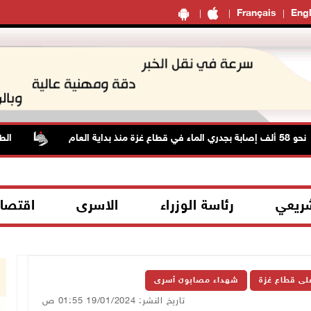
Français
Engl
الطقس: ال
شريعي
رئاسة الوزراء
الاسرى
اقتصا
على قطاع غزة
شهداء مصابون أسرى
تاريخ النشر: 19/01/2024 01:55 ص