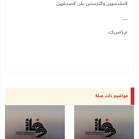
المقدسيين والتجسس على الصحفيين
__
م.ز/س.ك
مواضيع ذات صلة