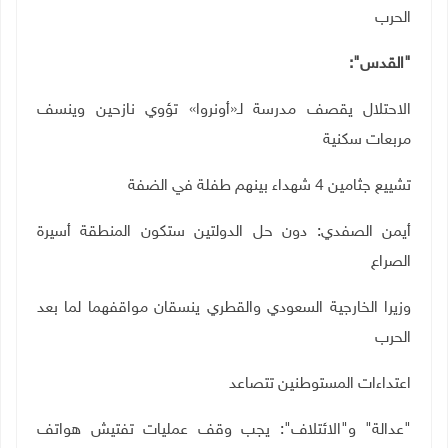
الحرب
"القدس":
الاحتلال يقصف مدرسة لـ«أونروا» تؤوي نازحين وينسف
مربعات سكنية
تشييع جثامين 4 شهداء بينهم طفلة في الضفة
أيمن الصفدي: دون حل الدولتين ستكون المنطقة أسيرة
الصراع
وزيرا الخارجية السعودي والقطري ينسقان مواقفهما لما بعد
الحرب
اعتداءات المستوطنين تتصاعد
"عدالة" و"الائتلاف": يجب وقف عمليات تفتيش هواتف