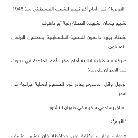
"الأونروا": نحن أمام أكبر تهجير للشعب الفلسطيني منذ 1948
تشييع جثمان الشهيدة الطفلة رقية أبو داهوك
نشطاء يهود داعمون للقضية الفلسطينية يقتحمون البرلمان
النمساوي
صرخة فلسطينية لبنانية أمام مقر الأمم المتحدة في بيروت
ضد العدوان على غزة
الزميل وائل الدحدوح يغادر غزة للخضوع لعملية جراحية في
قطر
العراق يستدعي سفيره في طهران للتشاور
"الأيام":
هجمات وغارات مكثفة على محافظة خان یونس ونسف