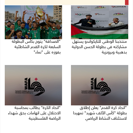
منتخبنا الوطني للتايكواندو يستهل
"الصداقة" يتوج بكأس البطولة
مشاركته في بطولة الحسن الدولية
السابعة لكرة القدم الشاطئية
بذهبية وبرونزية
بفوزه على "نماء"
08/08/2026 11:06 ص
02/08/2026 09:20 م
"اتحاد كرة القدم" يعلن إطلاق
"اتحاد الكرة" يطالب بمحاسبة
بطولة "كأس الألف شهيد" تمهيدا
الاحتلال على اتهامات بحق شهداء
لاستئناف النشاط الرياضي
الرياضة الفلسطينية
01/08/2026 03:29 م
30/07/2026 04:08 م