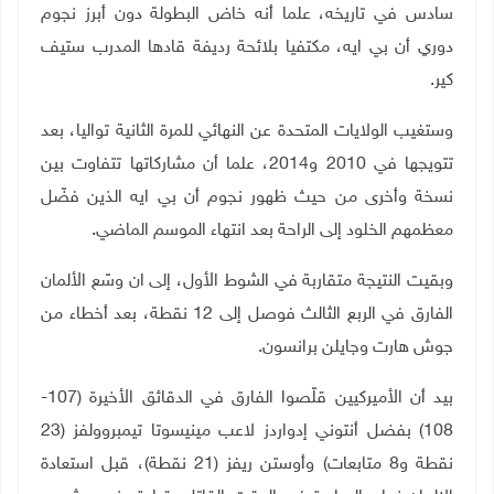
سادس في تاريخه، علما أنه خاض البطولة دون أبرز نجوم
دوري أن بي ايه، مكتفيا بلائحة رديفة قادها المدرب ستيف
كير
.
وستغيب الولايات المتحدة عن النهائي للمرة الثانية تواليا، بعد
تتويجها في 2010 و2014، علما أن مشاركاتها تتفاوت بين
نسخة وأخرى من حيث ظهور نجوم أن بي ايه الذين فضّل
معظمهم الخلود إلى الراحة بعد انتهاء الموسم الماضي
.
وبقيت النتيجة متقاربة في الشوط الأول، إلى ان وسّع الألمان
الفارق في الربع الثالث فوصل إلى 12 نقطة، بعد أخطاء من
جوش هارت وجايلن برانسون
.
بيد أن الأميركيين قلّصوا الفارق في الدقائق الأخيرة (107-
108) بفضل أنتوني إدواردز لاعب مينيسوتا تيمبروولفز (23
نقطة و8 متابعات) وأوستن ريفز (21 نقطة)، قبل استعادة