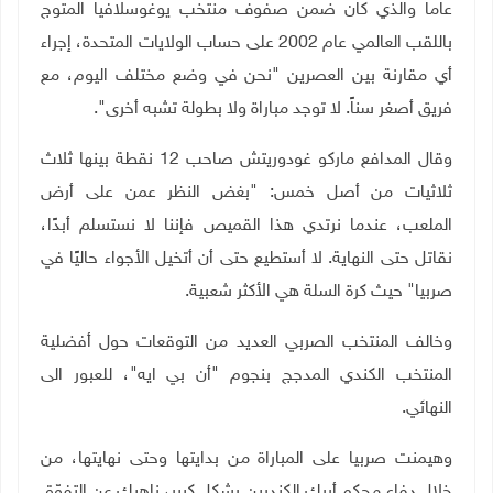
عاما والذي كان ضمن صفوف منتخب يوغوسلافيا المتوج
باللقب العالمي عام 2002 على حساب الولايات المتحدة، إجراء
أي مقارنة بين العصرين "نحن في وضع مختلف اليوم، مع
فريق أصغر سناً. لا توجد مباراة ولا بطولة تشبه أخرى".
وقال المدافع ماركو غودوريتش صاحب 12 نقطة بينها ثلاث
ثلاثيات من أصل خمس: "بغض النظر عمن على أرض
الملعب، عندما نرتدي هذا القميص فإننا لا نستسلم أبدًا،
نقاتل حتى النهاية. لا أستطيع حتى أن أتخيل الأجواء حاليًا في
صربيا" حيث كرة السلة هي الأكثر شعبية
.
وخالف المنتخب الصربي العديد من التوقعات حول أفضلية
المنتخب الكندي المدجج بنجوم "أن بي ايه"، للعبور الى
النهائي
.
وهيمنت صربيا على المباراة من بدايتها وحتى نهايتها، من
خلال دفاع محكم أربك الكنديين بشكل كبير، ناهيك عن التفوّق