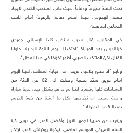
تحت السلّة هجوماً ودفاعاً، حيث عانى المنتخب الكندي لايجاد
نسقه الهجومي فيما اتسم دفاعه بالرعونة أمام اللعب
الجماعي لمنافسه
.
في المقابل، قال مدرب منتخب كندا الإسباني جوردي
فرنانديس بعد المباراة "افتقدنا اليوم للقوة البدنية، حاولنا
القتال لكنّ المنتخب الصربي أظهر تفوًقا في هذا المجال".
وتابع "انا فخور بلاعبي فريقي في نهاية المطاف، لعبنا اليوم
امام فريق سدّد بنسبة وصلت الى 62 في المئة من
المسافات كلها وخسرنا لاننا لم ندافع بشكل جيد، لدينا مباراة
واحدة ويجب ان نخوضها بكل ما أوتينا من قوة للخروج
بميدالية من البطولة
".
ويغيب عن صربيا نجمها الابرز وأفضل لاعب في دوري كرة
السلة الاميركي الموسم الماضي، نيكولا يوكيتش لاعب ارتكاز