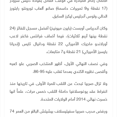
الالمان زمام المبادرة في الوقت القاتل بقيادة دنيس شرودر
(17 نقطة و9 تمريرات حاسمة) صانع ألعاب تورونتو رابتورز
الحالي ولوس أنجليس ليكرز السابق
.
وكان أندرياس أوبست (بايرن ميونيخ) أفضل مسجل للفائز (24
نقطة بينها أربع ثلاثيات)، فيما أضاف فرانتس فاغنر لاعب
أورلاندو ماجيك الأميركي 22 نقطة ودانيال تايس (إنديانا
بايسرز الأميركي) 21 نقطة و7 متابعات
.
وفي نصف النهائي الأول، أظهر المنتخب الصربي علو كعبه
وأقصى نظيره الكندي بعدما تغلب عليه 95-86
.
ولا تزال صربيا تبحث عن اللقب للمرة الأولى في تاريخها منذ
انفراط عقد يوغوسلافيا حاملة اللقب خمس مرات، علماً انها
خسرت نهائي 2014 أمام الولايات المتحدة
.
ورفض مدرب صربيا سفيتيسلاف بيشيتش البالغ من العمر 74