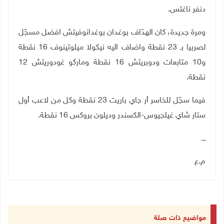
دنفر ناغتس
.
ومرة جديدة، كان الهدّاف بوغدان بوغدانوفيتش افضل مسجّل
لصربيا بـ 23 نقطة واضاف اليه نيكولا ميلوتينوف 16 نقطة
و10 متابعات ودوبريتش 16 نقطة وماركو غودوريتش 12
نقطة
.
فيما سجّل للخاسر أر جاي باريت 23 نقطة وكل من لاعب أول
ستار شاي غيلجيوس-الكسندر وديلون بروكس 16 نقطة
.
ــــ
م.ع
مواضيع ذات صلة