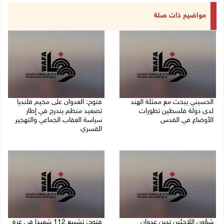
مواضيع ذات صلة
الحسيني يبحث مع ممثلة الهند
فتوح: العدوان على مخيم قلنديا
لدى دولة فلسطين تطورات
تصعيد منظم يندرج في إطار
الأوضاع في القدس
سياسة العقاب الجماعي والتهجير
القسري
06/08/2026 01:19 م
06/08/2026 11:45 ص
شؤون اللاجئين تدين عدوان
فتوح: تشييع 112 شهيدا في غزة