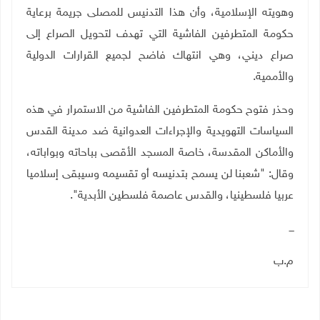
وهويته الإسلامية، وأن هذا التدنيس للمصلى جريمة برعاية
حكومة المتطرفين الفاشية التي تهدف لتحويل الصراع إلى
صراع ديني، وهي انتهاك فاضح لجميع القرارات الدولية
والأممية.
وحذر فتوح حكومة المتطرفين الفاشية من الاستمرار في هذه
السياسات التهويدية والإجراءات العدوانية ضد مدينة القدس
والأماكن المقدسة، خاصة المسجد الأقصى بباحاته وبواباته،
وقال: "شعبنا لن يسمح بتدنيسه أو تقسيمه وسيبقى إسلاميا
عربيا فلسطينيا، والقدس عاصمة فلسطين الأبدية".
ـــ
م.ب