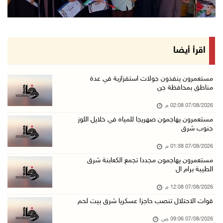
الاحتلال يقتحم بلدة طمون جنوب طوباس
07/آب/2026 08:24 ص
محافظة القدس: انسحاب قوات الاحتلال من مخيم قل ...
اقرأ أيضا
07/آب/2026 08:23 ص
الطقس: أجواء صافية صيفية والحرارة حول معدلها ...
مستعمرون ينفذون جولات استفزازية في عدة
مناطق بمحافظة جن
07/آب/2026 08:15 ص
07/08/2026 02:08 م
تواصل انتهاكات الاحتلال والمستعمرين: اعتقالات ...
مستعمرون يهاجمون صهريجا للمياه في خلايل اللوز
06/آب/2026 11:53 م
جنوب شرق
الاحتلال يخطر باقتلاع أشجار من 310 دونمات وال ...
07/08/2026 01:38 م
06/آب/2026 11:14 م
مستعمرون يهاجمون مجددا تجمع الكعابنة شرق
الطيبة برام ال
قوات الاحتلال تقتحم يعبد جنوب غرب جنين
06/آب/2026 10:49 م
07/08/2026 12:08 م
قوات الاحتلال تنصب حاجزا عسكريا شرق بيت لحم
48 إصابة منذ بدء عدوان الاحتلال على مخيم قلند ...
06/آب/2026 10:45 م
07/08/2026 09:06 ص