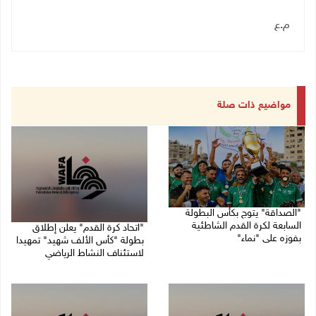
م.ع
مواضيع ذات صلة
"الصداقة" يتوج بكأس البطولة
السابعة لكرة القدم الشاطئية
"اتحاد كرة القدم" يعلن إطلاق
بفوزه على "نماء"
بطولة "كأس الألف شهيد" تمهيدا
لاستئناف النشاط الرياضي
02/08/2026 09:20 م
01/08/2026 03:29 م