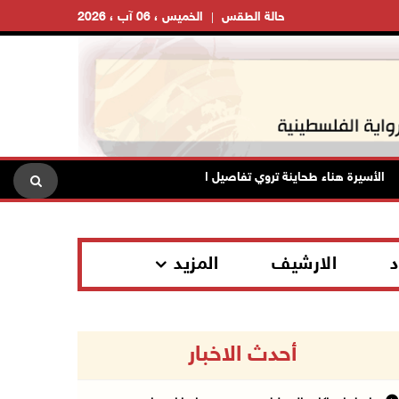
حالة الطقس
الخميس ، 06 آب ، 2026
لأسيرة هناء طحاينة تروي تفاصيل اعتقالها: حُرمت من وداع أطفالها وتعرضت للإ
د
الارشيف
المزيد
أحدث الاخبار