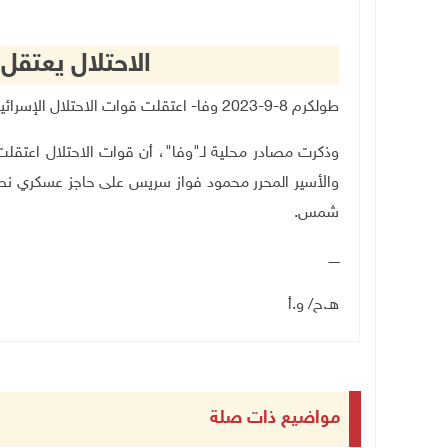
الاحتلال يعتق
طولكرم 8-9-2023 وفا- اعتقلت قوات الاحتلال الإسرائيلي، اليوم الجمعة، شابين من محافظة طولكرم.
وذكرت مصادر محلية لـ"وفا"، أن قوات الاحتلال اعتقل
والأسير المحرر محمود فواز سريس على حاجز عسكري نصب
شمس
.
ـــــ
هـ.ح/ و.أ
مواضيع ذات صلة