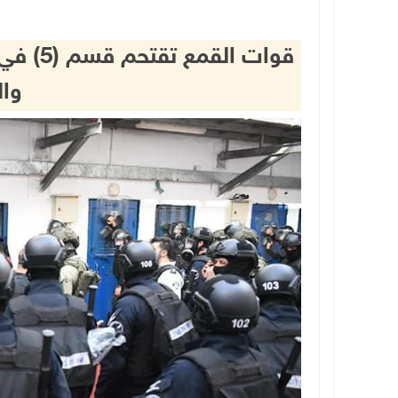
قوات ال
وال