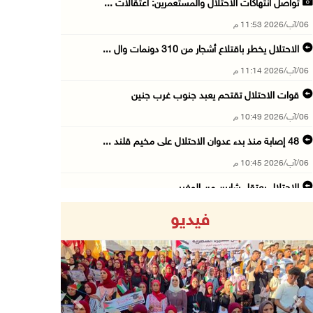
تواصل انتهاكات الاحتلال والمستعمرين: اعتقالات ...
06/آب/2026 11:53 م
الاحتلال يخطر باقتلاع أشجار من 310 دونمات وال ...
06/آب/2026 11:14 م
قوات الاحتلال تقتحم يعبد جنوب غرب جنين
06/آب/2026 10:49 م
48 إصابة منذ بدء عدوان الاحتلال على مخيم قلند ...
06/آب/2026 10:45 م
الاحتلال يعتقل شابين من المغير
06/آب/2026 10:27 م
فيديو
وزير الداخلية يبحث مع مكافحة المخدرات الدولي ...
06/آب/2026 10:01 م
رئيس بلدية الخليل يطلع وفدا أميركيا على تطورا ...
06/آب/2026 09:59 م
Previous
Next