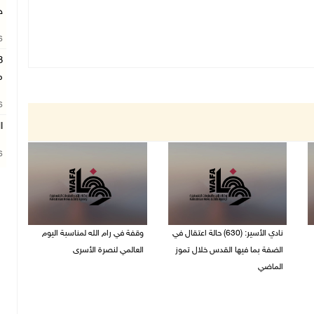
ج
26
م
26
ا
26
نادي الأسير: (630) حالة اعتقال في
وقفة في رام الله لمناسبة اليوم
الضفة بما فيها القدس خلال تموز
العالمي لنصرة الأسرى
الماضي
03/08/2026 01:40 م
04/08/2026 02:33 م