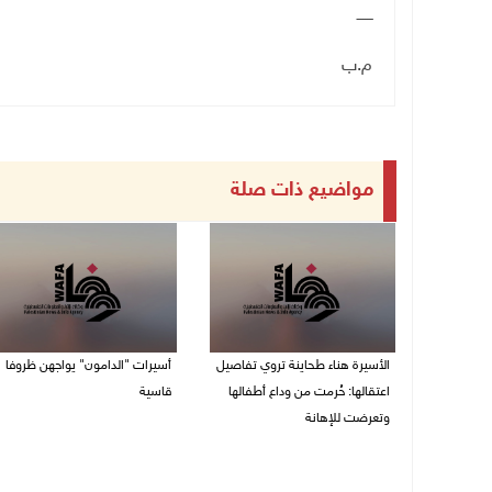
ـــــــ
م.ب
مواضيع ذات صلة
الأسيرة هناء طحاينة تروي تفاصيل
أسيرات "الدامون" يواجهن ظروفا
اعتقالها: حُرمت من وداع أطفالها
قاسية
وتعرضت للإهانة
05/08/2026 11:47 ص
05/08/2026 12:39 م