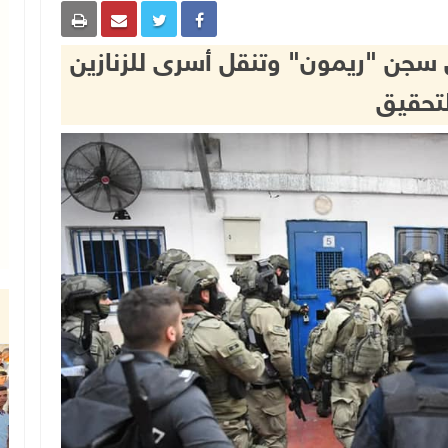
قمع تقتحم قسم (5) في سجن "ريمون" وتنقل أسرى للزنازين
تحقيق