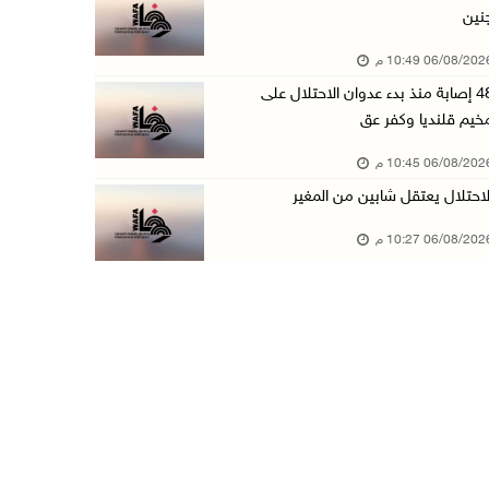
نين
الاحتلال يخطر بإزالة أشجار زيتون والاستيلاء ع ...
06/08/20 10:49 م
06/آب/2026 07:53 م
48 إصابة منذ بدء عدوان الاحتلال على
رابطة العالم الإسلامي تدين تواصل انتهاكات الا ...
خيم قلنديا وكفر عق
06/آب/2026 07:36 م
06/08/20 10:45 م
اليونيسف: استشهاد 300 طفل منذ وقف إطلاق النار ...
لاحتلال يعتقل شابين من المغير
06/آب/2026 07:34 م
06/08/20 10:27 م
الاحتلال يدمّر بيت الزوجية قبل ساعات من الزفا ...
06/آب/2026 07:27 م
إصابتان بالرصاص والاعتداء خلال اقتحام الاحتلا ...
06/آب/2026 06:56 م
الاحتلال يسلم جثمان الشهيد علاء صبيح من قرية ...
06/آب/2026 06:38 م
دودين والتميمي يسلمان قرار تخصيص أرض لصالح مد ...