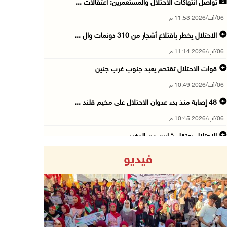
تواصل انتهاكات الاحتلال والمستعمرين: اعتقالات ...
06/آب/2026 11:53 م
الاحتلال يخطر باقتلاع أشجار من 310 دونمات وال ...
06/آب/2026 11:14 م
قوات الاحتلال تقتحم يعبد جنوب غرب جنين
06/آب/2026 10:49 م
48 إصابة منذ بدء عدوان الاحتلال على مخيم قلند ...
06/آب/2026 10:45 م
الاحتلال يعتقل شابين من المغير
06/آب/2026 10:27 م
فيديو
وزير الداخلية يبحث مع مكافحة المخدرات الدولي ...
06/آب/2026 10:01 م
رئيس بلدية الخليل يطلع وفدا أميركيا على تطورا ...
06/آب/2026 09:59 م
Previous
Next