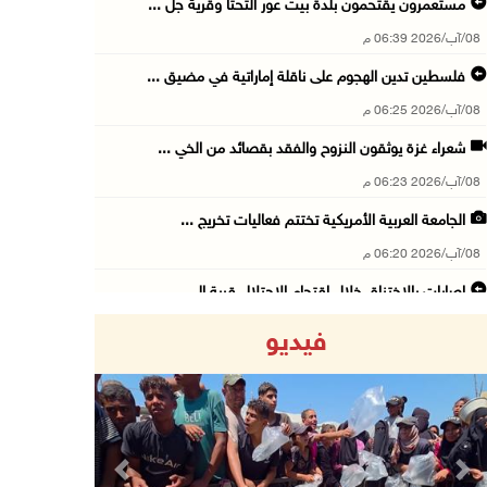
مستعمرون يقتحمون بلدة بيت عور التحتا وقرية جل ...
08/آب/2026 06:39 م
فلسطين تدين الهجوم على ناقلة إماراتية في مضيق ...
08/آب/2026 06:25 م
شعراء غزة يوثقون النزوح والفقد بقصائد من الخي ...
08/آب/2026 06:23 م
الجامعة العربية الأمريكية تختتم فعاليات تخريج ...
08/آب/2026 06:20 م
إصابات بالاختناق خلال اقتحام الاحتلال قرية ال ...
08/آب/2026 05:52 م
فيديو
الحايك: نقود جهودا وطنية لحماية المواقع الأثر ...
08/آب/2026 04:50 م
أطفال مبتورو الأطراف يتحدّون الألم بكرة القدم ...
08/آب/2026 04:42 م
Previous
Next