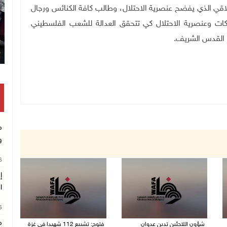
لاقي الذي يفضح عنصرية الاحتلال، وطالب كافة الكنائس ورجال
اكات وعنصرية الاحتلال كي تتحقق العدالة للشعب الفلسطيني
ا القدس الشريف.
م
و
26
إ
ا
26
م
شؤون اللاجئين تدين عدوان
فتوح: تشييع 112 شهيدا في غزة