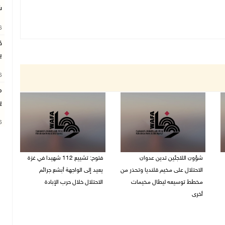
ش
26
ق
ب
26
م
ي
26
شؤون اللاجئين تدين عدوان
فتوح: تشييع 112 شهيدا في غزة
الاحتلال على مخيم قلنديا وتحذر من
يعيد إلى الواجهة أبشع جرائم
مخطط توسيعه ليطال مخيمات
الاحتلال خلال حرب الإبادة
أخرى
04/08/2026 05:56 م
06/08/2026 09:36 ص