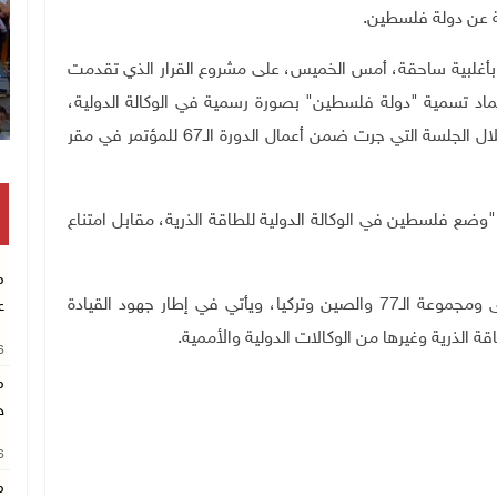
ة عن دولة فلسطين.
ت وبأغلبية ساحقة، أمس الخميس، على مشروع القرار الذي تقدمت
ماد تسمية "دولة فلسطين" بصورة رسمية في الوكالة الدولية،
ومنحها المزيد من الامتيازات والحقوق المهمة، وذلك خلال الجلسة التي جرت ضمن أعمال الدورة الـ67 للمؤتمر في مقر
وان "وضع فلسطين في الوكالة الدولية للطاقة الذرية، مقابل امتناع
م
ورعت مشروع القرار الذي قدمته مصر، دول عربية أخرى ومجموعة الـ77 والصين وتركيا، ويأتي في إطار جهود القيادة
ع
قة الذرية وغيرها من الوكالات الدولية والأممية.
26
م
خ
26
م