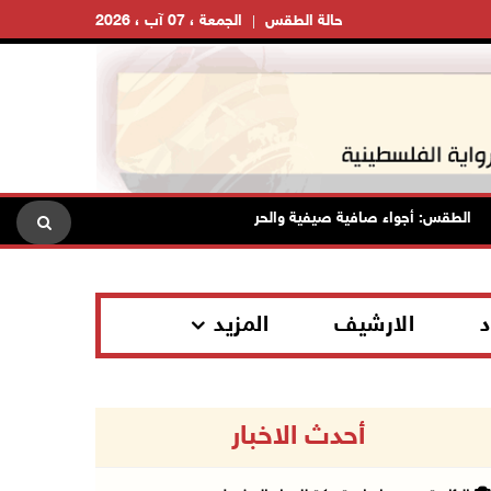
حالة الطقس
الجمعة ، 07 آب ، 2026
لطقس: أجواء صافية صيفية والحرارة حول معدلها العام
محافظة ا
د
الارشيف
المزيد
أحدث الاخبار