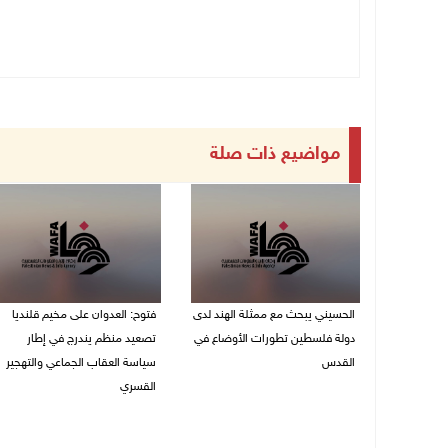
مواضيع ذات صلة
الحسيني يبحث مع ممثلة الهند لدى
فتوح: العدوان على مخيم قلنديا
دولة فلسطين تطورات الأوضاع في
تصعيد منظم يندرج في إطار
القدس
سياسة العقاب الجماعي والتهجير
القسري
06/08/2026 01:19 م
06/08/2026 11:45 ص