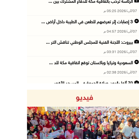
الرئاسة ترحب باتفاقية مكة للدفاع المشترك بين ...
07/آب/2026 05:25 م
3 إصابات إثر تعرضهم للطعن في الطيبة داخل أراض ...
07/آب/2026 04:57 م
بيروت: اللجنة الفنية للمجلس الوطني تناقش التر ...
07/آب/2026 03:31 م
السعودية وتركيا وباكستان توقع اتفاقية مكة للد ...
07/آب/2026 02:38 م
70 ألفا يؤدون صلاة الجمعة في المسجد الأقصى
07/آب/2026 02:29 م
فيديو
الرئاسة تدين الهجمات الصاروخية على المملكة ال ...
07/آب/2026 02:19 م
مستعمرون ينفذون جولات استفزازية في عدة مناطق ...
07/آب/2026 02:08 م
Previous
Next