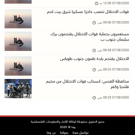
07/08/2026 12:08 م
الاحتلال يعتقل شابين من المغير
قوات الاحتلال تنصب حاجزا عسكريا شرق بيت لحم
06/آب/2026 10:27 م
07/08/2026 09:06 ص
وزير الداخلية يبحث مع مكافحة المخدرات الدولي ...
06/آب/2026 10:01 م
مستعمرون بحماية قوات الاحتلال يقتحمون برك
سليمان جنوب ب
رئيس بلدية الخليل يطلع وفدا أميركيا على تطورا ...
07/08/2026 08:39 ص
06/آب/2026 09:59 م
الاحتلال يقتحم بلدة طمون جنوب طوباس
07/08/2026 08:24 ص
06/آب/2026 09:17 م
محافظة القدس: انسحاب قوات الاحتلال من مخيم
إصابة مسن بجروح ورضوض إثر اعتداء جيش الاحتلال ...
قلنديا وكفر
06/آب/2026 09:13 م
07/08/2026 08:23 ص
ورشة توصي بخطة عاجلة لاستعادة التعليم الوجاهي ...
06/آب/2026 09:08 م
الرئيس يستقبل مجلس بلدية رام الله ويشدد على د ...
جميع الحقوق محفوظة لوكالة الأنباء والمعلومات الفلسطينية
وفا © 2020
06/آب/2026 08:36 م
تواصل معنا
عنواننا
عن وفا