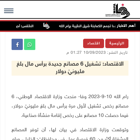
أهم الاخبار
اجمون مجددا تجمع الكعابنة شرق الطيبة برام الله
الطقس: أجواء صافية صيفي
MENU
الرئيسية
اقتصاد
تاريخ النشر: 10/09/2023 01:27 م
الاقتصاد: تشغيل 6 مصانع جديدة برأس مال بلغ
مليونيْ دولار
رام الله 10-9-2023 وفا- منحت وزارة الاقتصاد الوطني، 6
مصانع رخص تشغيل لأول مرة برأس مال بلغ مليونيْ دولار،
فيما حصلت 10 مصانع على رخص إقامة منشأة صناعية.
وتوقعت وزارة الاقتصاد في بيان لها، أن توفر المصانع
المشغلة أكثر من 60 فرصة عمل في محافظات: الخليل، ورام