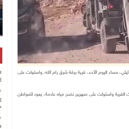
تلال الإسرائيلي، مساء اليوم الأحد، قرية برقة شرق رام الله، واستولت على
ا
إ
26
مت القرية واستولت على صهريج نضح مياه عادمة، يعود للمواطن
إ
ش
26
ا