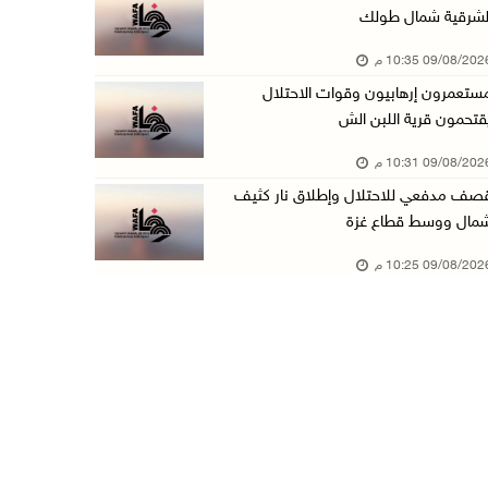
لشرقية شمال طولك
الجامعة العربية تنعى السفير دياب اللوح
09/08/20 10:35 م
09/آب/2026 05:28 م
ستعمرون إرهابيون وقوات الاحتلال
ثلاث إصابات برصاص الاحتلال في مدينة خان يونس
قتحمون قرية اللبن الش
09/آب/2026 05:04 م
09/08/20 10:31 م
سلطة المياه: تنظيم مياه الأغوار الشمالية يهدف ...
صف مدفعي للاحتلال وإطلاق نار كثيف
09/آب/2026 04:45 م
مال ووسط قطاع غزة
مسك تكافح آثار الحروق وتنتظر العلاج خارج غزة
09/08/20 10:25 م
09/آب/2026 04:39 م
مستعمرون يقتحمون أراضي المواطنين في عدة مناطق ...
09/آب/2026 04:31 م
شاهين: اجتماع عمّان دعا لتحرك دولي عاجل لوقف ...
09/آب/2026 04:14 م
برهم: نموذج التعليم الجديد يطوّر التعلم ولا ي ...