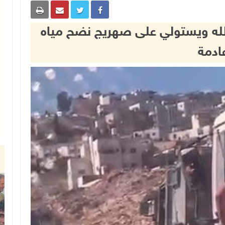
الله ويستولي على صهريج نضح مياه
ادمة