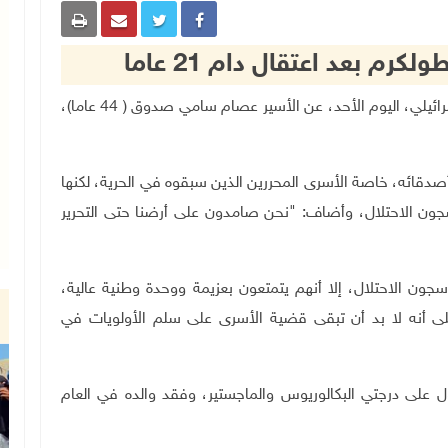
رم بعد اعتقال دام 21 عاما
طولكرم 10-9-2023 وفا- أفرجت سلطات الاحتلال الإسرائيلي، اليوم الأحد، عن الأسير عصام سامي صدوق ( 44 عاما)،
أصدقائه، خاصة الأسرى المحررين الذين سبقوه في الحرية، لكنها
جون الاحتلال، وأضاف: "نحن صامدون على أرضنا حتى التحرير
 سجون الاحتلال، إلا أنهم يتمتعون بعزيمة ووحدة وطنية عالية،
لى أنه لا بد أن تبقى قضية الأسرى على سلم الأولويات في
على درجتي البكالوريوس والماجستير، وفقد والده في العام