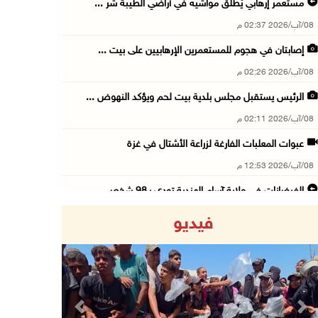
مستعمر إرهابي يُطلق مواشيه في أراضي الطيبة شر ...
08/آب/2026 02:37 م
إصابتان في هجوم للمستعمرين الإرهابيين على بيت ...
08/آب/2026 02:26 م
الرئيس يستقبل مجلس بلدية بيت لحم ويؤكد النهوض ...
08/آب/2026 02:11 م
عبوات المعلبات الفارغة لزراعة الأشتال في غزة
08/آب/2026 12:53 م
الفيضانات في ولاية آسام الهندية تودي بـ98 شخص ...
08/آب/2026 12:42 م
فيديو
الاحتلال يتوغل في بلدة ميس الجبل جنوب لبنان و ...
08/آب/2026 12:39 م
سلطة المياه تطلق مشروعا وطنيا يقود التحول نحو ...
08/آب/2026 12:30 م
Previous
Next