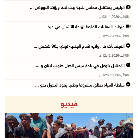
الرئيس يستقبل مجلس بلدية بيت لحم ويؤكد النهوض ...
08/آب/2026 02:11 م
عبوات المعلبات الفارغة لزراعة الأشتال في غزة
08/آب/2026 12:53 م
الفيضانات في ولاية آسام الهندية تودي بـ98 شخص ...
08/آب/2026 12:42 م
الاحتلال يتوغل في بلدة ميس الجبل جنوب لبنان و ...
08/آب/2026 12:39 م
سلطة المياه تطلق مشروعا وطنيا يقود التحول نحو ...
08/آب/2026 12:30 م
فيديو
الإعصار "دولفين" يضرب أوكيناوا باليابان والصي ...
08/آب/2026 12:08 م
42 الف مسافر تنقلوا عبر معبر الكرامة الأسبوع ...
08/آب/2026 11:44 ص