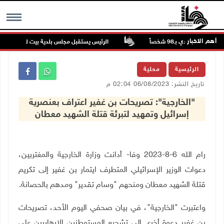
أهم الاخبار
ندية تودي بـ98 شخصاً
الرئيس يستقبل مجلس بلدية بيت لحم ويؤكد النه
MENU
الرئيسية
محلية
تاريخ النشر: 06/08/2023 02:04 م
"الخارجية": تصريحات بن غفير اعتراف بعنصرية
إسرائيل وتمهيد لتبرئة قتلة الشهيد معطان
رام الله 6-8-2023 وفا- أدانت وزارة الخارجية والمغتربين،
دعوات الوزير الإسرائيلي المتطرف ايتمار بن غفير إلى تكريم
قتلة الشهيد معطان ومنحهم "وسام تقدير" ومدهم بالحصانة.
واعتبرت "الخارجية"، في بيان صحفي اليوم الأحد، تصريحات
بن غفير دعوة أخرى إلى تشجيع المستوطنين الإرهابيين على