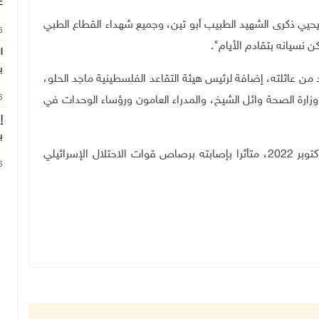
غ
 يحيي ذكرى الشهيد الطبيب أبو تين، وجميع شهداء القطاع الطبي
26
ن نسيانه بتقادم الأيام".
ا
ب
 من عائلته، إضافة لرئيس هيئة التقاعد الفلسطينية ماجد الحلو،
26
زارة الصحة وائل الشيخ، والمدراء العامون ورؤساء الوحدات في
إ
ب
أكتوبر 2022، متأثرا بإصابته برصاص قوات الاحتلال الإسرائيلي
26