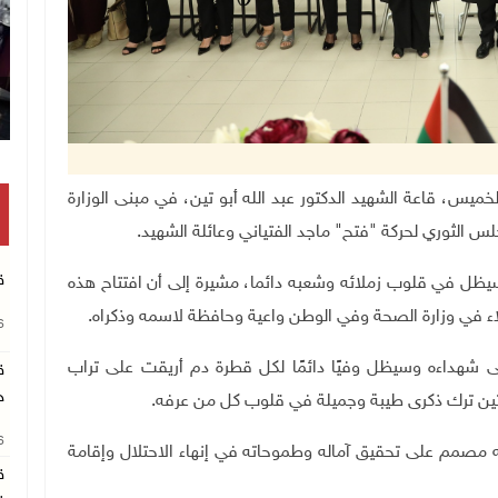
تكريم متفوقين بالثانوية العامة
حة، اليوم الخميس، قاعة الشهيد الدكتور عبد الله أبو تين، في مبنى الوزارة
لس الثوري لحركة "فتح" ماجد الفتياني وعائلة الشهيد.
ق
ين سيظل في قلوب زملائه وشعبه دائما، مشيرة إلى أن افتتاح هذه
زملاء في وزارة الصحة وفي الوطن واعية وحافظة لاسمه وذكراه
.
26
 شهداءه وسيظل وفيًا دائمًا لكل قطرة دم أريقت على تراب
ق
ج
 تين ترك ذكرى طيبة وجميلة في قلوب كل من عرفه
.
26
أنه مصمم على تحقيق آماله وطموحاته في إنهاء الاحتلال وإقامة
ق