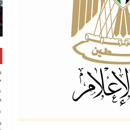
تكريم متفوقين بالثانو
ا
ج
26
ا
26
ا