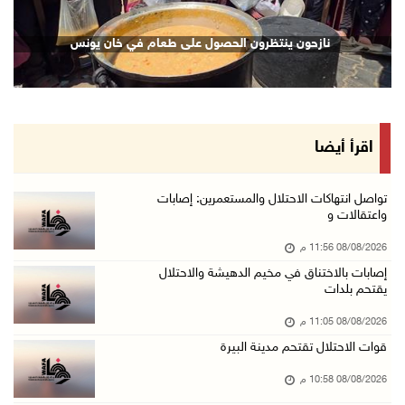
الاحتلال يقتحم كوبر شمال رام الله
نازحون ينتظرون الحصول على طعام في خان يونس
08/آب/2026 08:27 م
إصابات بالاختناق خلال مواجهات مع الاحتلال في ...
08/آب/2026 08:23 م
الاحتلال ينصب حواجز طيارة في محيط مخيم طولكرم ...
اقرأ أيضا
08/آب/2026 07:56 م
مستعمرون يهاجمون قرية أبو فلاح
تواصل انتهاكات الاحتلال والمستعمرين: إصابات
واعتقالات و
08/آب/2026 07:07 م
08/08/2026 11:56 م
مستعمرون يقتحمون بلدة بيت عور التحتا وقرية جل ...
إصابات بالاختناق في مخيم الدهيشة والاحتلال
08/آب/2026 06:39 م
يقتحم بلدات
فلسطين تدين الهجوم على ناقلة إماراتية في مضيق ...
08/08/2026 11:05 م
08/آب/2026 06:25 م
قوات الاحتلال تقتحم مدينة البيرة
شعراء غزة يوثقون النزوح والفقد بقصائد من الخي ...
08/08/2026 10:58 م
08/آب/2026 06:23 م