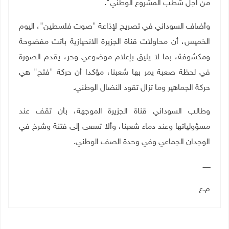
من أجل شطب المشروع الوطني".
وأضاف السوداني في تصريح لإذاعة "صوت فلسطين"، اليوم
الخميس، أن محاولات قناة الجزيرة الانحيازية باتت مفضوحة
ومكشوفة، بما لا يليق بإعلام موضوعي وحر، يقدم الصورة
في لحظة صعبة يمر بها شعبنا، مؤكدا أن حركة "فتح" هي
حركة الجماهير وما تزال تقود النضال الوطني
.
وطالب السوداني قناة الجزيرة الموجهة، بأن تقف عند
مسؤولياتها وعند دماء شعبنا، وألا تسعى إلى فتنة وشرخ في
الوجدان الجماعي وفي وحدة الصف الوطني
.
ـــــــ
م.ع