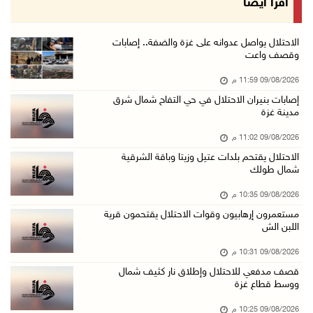
اقرأ أيضا
09/آب/2026 07:54 م
الاحتلال يقتحم برك سليمان جنوب بيت لحم
الاحتلال يواصل عدوانه على غزة والضفة.. إصابات
وقصف واعت
09/آب/2026 07:33 م
09/08/2026 11:59 م
مستعمرون إرهابيون يهاجمون قرية المغير والاحتل ...
إصابات بنيران الاحتلال في حي التفاح شمال شرق
09/آب/2026 07:02 م
مدينة غزة
ياسر عباس يُهنئ الأمين العام لجبهة التحرير ال ...
09/08/2026 11:02 م
09/آب/2026 06:30 م
الاحتلال يقتحم بلدات عتيل وزيتا وباقة الشرقية
شمال طولك
الجامعة العربية تنعى السفير دياب اللوح
09/آب/2026 05:28 م
09/08/2026 10:35 م
مستعمرون إرهابيون وقوات الاحتلال يقتحمون قرية
ثلاث إصابات برصاص الاحتلال في مدينة خان يونس
اللبن الش
09/آب/2026 05:04 م
09/08/2026 10:31 م
سلطة المياه: تنظيم مياه الأغوار الشمالية يهدف ...
قصف مدفعي للاحتلال وإطلاق نار كثيف شمال
09/آب/2026 04:45 م
ووسط قطاع غزة
مسك تكافح آثار الحروق وتنتظر العلاج خارج غزة
09/08/2026 10:25 م