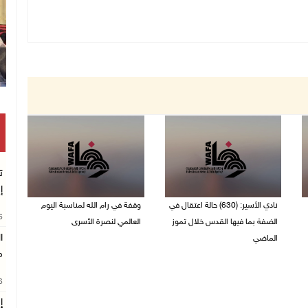
ت
إ
نادي الأسير: (630) حالة اعتقال في
وقفة في رام الله لمناسبة اليوم
26
الضفة بما فيها القدس خلال تموز
العالمي لنصرة الأسرى
ا
الماضي
03/08/2026 01:40 م
م
04/08/2026 02:33 م
26
إ