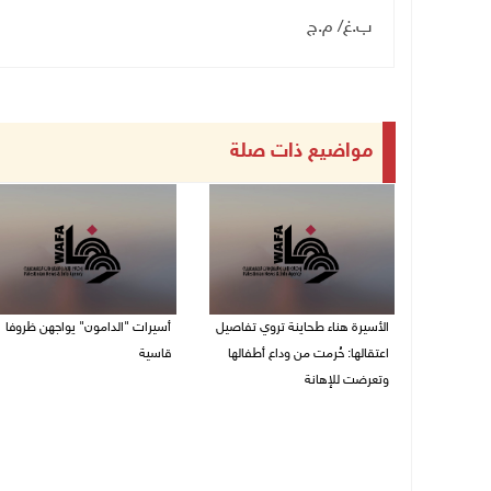
ب.غ/ م.ج
مواضيع ذات صلة
الأسيرة هناء طحاينة تروي تفاصيل
أسيرات "الدامون" يواجهن ظروفا
اعتقالها: حُرمت من وداع أطفالها
قاسية
وتعرضت للإهانة
05/08/2026 11:47 ص
05/08/2026 12:39 م