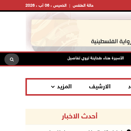
حالة الطقس
الخميس ، 06 آب ، 2026
الأسيرة هناء طحاينة تروي تفاصيل اعتقالها: حُرمت من وداع أطفالها وتعرضت لل
د
الارشيف
المزيد
أحدث الاخبار