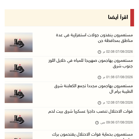
07/آب/2026 08:24 ص
محافظة القدس: انسحاب قوات الاحتلال من مخيم قل ...
اقرأ أيضا
07/آب/2026 08:23 ص
الطقس: أجواء صافية صيفية والحرارة حول معدلها ...
مستعمرون ينفذون جولات استفزازية في عدة
مناطق بمحافظة جن
07/آب/2026 08:15 ص
07/08/2026 02:08 م
تواصل انتهاكات الاحتلال والمستعمرين: اعتقالات ...
مستعمرون يهاجمون صهريجا للمياه في خلايل اللوز
06/آب/2026 11:53 م
جنوب شرق
الاحتلال يخطر باقتلاع أشجار من 310 دونمات وال ...
07/08/2026 01:38 م
06/آب/2026 11:14 م
مستعمرون يهاجمون مجددا تجمع الكعابنة شرق
الطيبة برام ال
قوات الاحتلال تقتحم يعبد جنوب غرب جنين
06/آب/2026 10:49 م
07/08/2026 12:08 م
قوات الاحتلال تنصب حاجزا عسكريا شرق بيت لحم
48 إصابة منذ بدء عدوان الاحتلال على مخيم قلند ...
06/آب/2026 10:45 م
07/08/2026 09:06 ص
الاحتلال يعتقل شابين من المغير
مستعمرون بحماية قوات الاحتلال يقتحمون برك