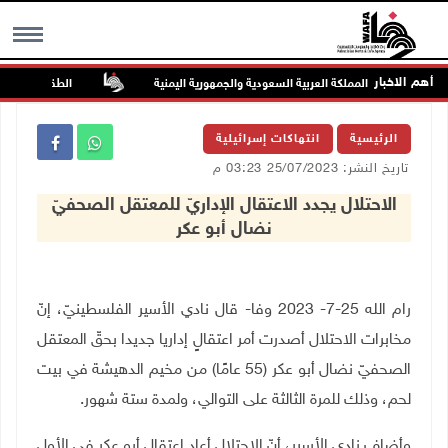
أهم الاخبار
صاروخية على المملكة العربية السعودية والجمهورية اليمنية
الطقس: أجواء صافي
MENU
الرئيسية
انتهاكات إسرائيلية
تاريخ النشر: 25/07/2023 03:23 م
الاحتلال يجدد الاعتقال الإداريّ للمعتقل الصحفيّ
نضال أبو عكر
رام الله 25-7- 2023 وفا- قال نادي الأسير الفلسطينيّ، إنّ
مخابرات الاحتلال أصدرت أمر اعتقالٍ إداريا جديدا بحقّ المعتقل
الصحفيّ نضال أبو عكر (55 عامًا) من مخيم الدهيشة في بيت
لحم، وذلك للمرة الثالثة على التوالي، ولمدة ستة شهور
.
وأضاف نادي الأسير، أنّ الاحتلال أعاد اعتقال أبو عكر في الأول