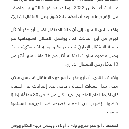
من آب/ أغسطس 2022، وذلك بعد قرابة الشهرين ونصف
من الإفراج عنه، بعد أن أمضى 23 شهرًا رهن الاعتقال الإداريّ
.
ولفت نادي الأسير، إلى أنّ حالة المعتقل نضال أبو عكر تُشكّل
اليوم من أبرز الحالات التي يواصل الاحتلال استهدافها عبر
جريمة الاعتقال الإداريّ تحت ذريعة وجود (ملف سرّي)، حيث
وصل مجموع سنوات اعتقاله أكثر من 18 عامًا، منها أكثر من
13 عامًا، رهن الاعتقال الإداريّ
.
وأضاف النادي، أنّ أبو عكر بدأ مواجهة الاعتقال في سن مبكر،
وعلى مدار سنوات اعتقاله، خاض عدة إضرابات عن الطعام
كان آخرها العام المنصرم، حيث كان من ضمن 30 معتقًلا إداريًا
خاضوا الإضراب عن الطعام كصرخة ضد الجريمة المستمرة
بحقّهم
.
الصحفي أبو عكر متزوج وله 3 أولاد، ويحمل درجة البكالوريوس