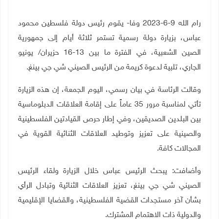
رام الله 9-6-2023 وفا- يقوم رئيس دولة فلسطين محمود
عباس، بزيارة دولة رسمية تستمر ثلاثة أيام إلى جمهورية
الصين الشعبية، في الفترة ما بين 13-16 حزيران/ يونيو
الجاري، تلبية لدعوة كريمة من الرئيس الصيني شي جي بينغ.
وقالت الرئاسة في بيان رسمي، اليوم الجمعة، إن هذه الزيارة
تأتي لمناسبة مرور 35 عاماً على إقامة العلاقات الدبلوماسية
بين البلدين الصديقين، وفي إطار حرص القيادتين الفلسطينية
والصينية على تعزيز وتوطيد العلاقات الثنائية القوية في
المجالات كافة.
وأضافت: يبحث الرئيس عباس خلال الزيارة ولقاء الرئيس
الصيني شي جي بينغ، تعزيز العلاقات الثنائية وتبادل الرأي
بشأن آخر مستجدات القضية الفلسطينية، والقضايا الإقليمية
والدولية ذات الاهتمام المشترك.