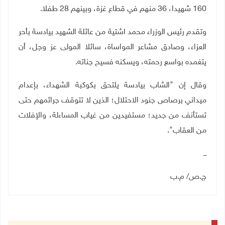
160 شهيدا، 36 منهم في قطاع غزة، وبينهم 28 طفلا.
وتقدم رئيس الوزراء محمد اشتية من عائلة الشهيد بيادسة بأحر
العزاء، وصادق مشاعر المواساة، سائلا المولى عز وجل، أن
يتغمده بواسع رحمته، ويسكنه فسيح جناته
.
وقال إن "الشاب بيادسة يلتحق بكوكبة الشهداء، بإعدام
ميداني برصاص جنود الاحتلال؛ الذين لا تتوقف جرائمهم حتى
تستأنف من جديد؛ مستفيدين من غياب المساءلة، والإفلات
من العقاب".
ـــ
ج.ص/ م.ب