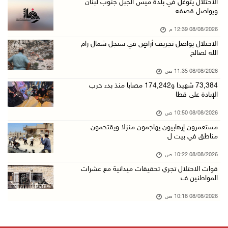
قوات الاحتلال تجري تحقيقات ميدانية مع عشرات ا ...
الاحتلال يتوغل في بلدة ميس الجبل جنوب لبنان
ويواصل قصفه
08/آب/2026 10:18 ص
08/08/2026 12:39 م
تقرير: خطاب الكراهية والتحريض يتصاعد في أوساط ...
الاحتلال يواصل تجريف أراضٍ في سنجل شمال رام
08/آب/2026 10:10 ص
الله لصالح
الاحتلال ينصب حاجزا عسكريا في نعلين غرب رام ا ...
08/08/2026 11:35 ص
08/آب/2026 09:38 ص
73,384 شهيدا و174,242 مصابا منذ بدء حرب
الإبادة على قطا
3 إصابات برصاص الاحتلال شمال خان يونس
08/آب/2026 09:09 ص
08/08/2026 10:50 ص
مستعمرون إرهابيون يهاجمون منزلا ويقتحمون
ارتفاع أسعار النفط
مناطق في بيت ل
08/آب/2026 08:23 ص
08/08/2026 10:22 ص
أبرز عناوين الصحف الفلسطينية
قوات الاحتلال تجري تحقيقات ميدانية مع عشرات
08/آب/2026 08:21 ص
المواطنين ف
حالة الطقس: ارتفاع طفيف وموجة حر شديدة اعتبار ...
08/08/2026 10:18 ص
08/آب/2026 07:52 ص
تواصل انتهاكات الاحتلال والمستعمرين: إصابات و ...