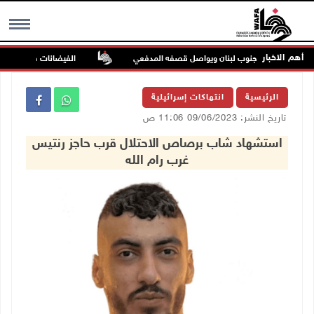
أهم الاخبار
دة ميس الجبل جنوب لبنان ويواصل قصفه المدفعي
الفيضانات في ولاية آسام الهندية
MENU
الرئيسية
انتهاكات إسرائيلية
تاريخ النشر: 09/06/2023 11:06 ص
استشهاد شاب برصاص الاحتلال قرب حاجز رنتيس
غرب رام الله