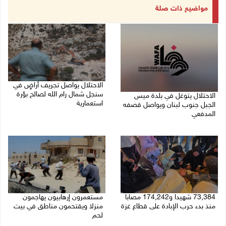
مواضيع ذات صلة
الاحتلال يواصل تجريف أراضٍ في
سنجل شمال رام الله لصالح بؤرة
الاحتلال يتوغل في بلدة ميس
استعمارية
الجبل جنوب لبنان ويواصل قصفه
المدفعي
08/08/2026 11:35 ص
08/08/2026 12:39 م
73,384 شهيدا و174,242 مصابا
مستعمرون إرهابيون يهاجمون
منذ بدء حرب الإبادة على قطاع غزة
منزلا ويقتحمون مناطق في بيت
لحم
08/08/2026 10:50 ص