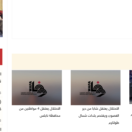
ا
ن
26
(
الاحتلال يعتقل شابا من دير
الاحتلال يعتقل 4 مواطنين من
ق
الغصون ويقتحم بلدات شمال
محافظة نابلس
26
طولكرم
06/08/2026 08:36 ص
ا