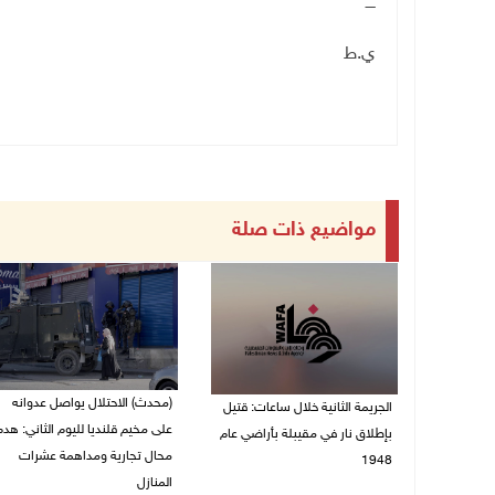
ــــ
ي.ط
مواضيع ذات صلة
(محدث) الاحتلال يواصل عدوانه
الجريمة الثانية خلال ساعات: قتيل
على مخيم قلنديا لليوم الثاني: هدم
بإطلاق نار في مقيبلة بأراضي عام
محال تجارية ومداهمة عشرات
1948
المنازل