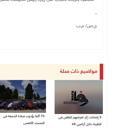
ـــ
ج.ص/ م.ب
مواضيع ذات صلة
70 ألفا يؤدون صلاة الجمعة في
3 إصابات إثر تعرضهم للطعن في
المسجد الأقصى
الطيبة داخل أراضي 48