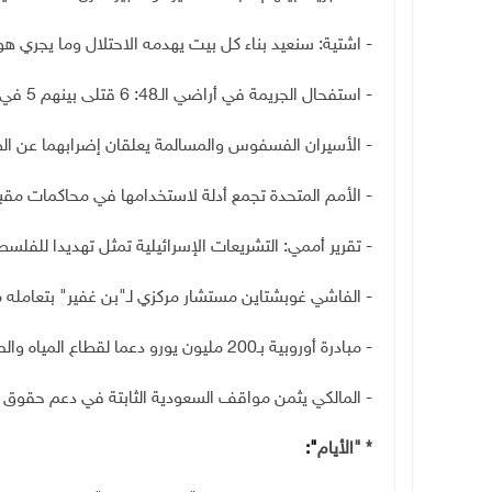
- اشتية: سنعيد بناء كل بيت يهدمه الاحتلال وما يجري هو
- استفحال الجريمة في أراضي الـ48: 6 قتلى بينهم 5 في يافة الناصرة و"المتابعة" تعلن الإضراب والتظاهر اليوم
-
الأسيران الفسفوس والمسالمة يعلقان إضرابهما عن ال
- الأمم المتحدة تجمع أدلة لاستخدامها في محاكمات مقبل
- تقرير أممي: التشريعات الإسرائيلية تمثل تهديدا للفلسط
-
الفاشي غوبشتاين مستشار مركزي لـ"بن غفير" بتعامله 
- مبادرة أوروبية بـ200 مليون يورو دعما لقطاع المياه والصرف الصحي في فلسطين
- المالكي يثمن مواقف السعودية الثابتة في دعم حقوق 
* "الأيام
":