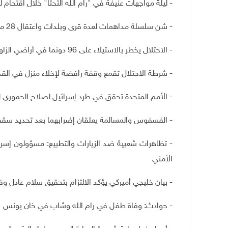
- ليلة مواجهات عنيفة في "رام الله التحتا" خلال اقتحام ل
- شن سلسلة مداهمات لعدة قرى وبلدات واعتقال 28 مواطنا معظمهم من بيتا
- الاحتلال يخطر بالاستيلاء على 96 دونما في أراضي الزاوية
-
شرطة الاحتلال تقمع وقفة رافضة لإخلاء منزل في ال
- الأمم المتحدة تحقق في طرد إسرائيل لصلاح الحموري 
-
الفسفوس والمسالمة يعلقان إضرابهما بعد تحديد سقف 
- تظاهرات شعبية ضد الزيارات والتطبيع: مسؤولون إسرا
الأمني
- بيان خليجي أميركي يؤكد الالتزام بتحقيق سلام عادل وف
- حوادث: وفاة طفل في رام الله وشاب في خان يونس