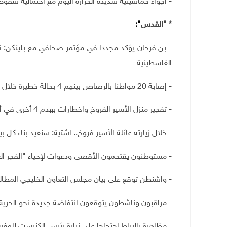
- أجواء خماسينية شديدة الحرارة اليوم مع احتمالية سقوط
* "القدس
":
- بن فرحان يؤكد مجددا في مؤتمر صحافي مع بلينكن: ت
الغلسطينية
- إصابة 20 مواطنا بالرصاص بينهم 4 بحالة خطيرة خلال مواجهات برام الله
- تفجير منزل الأسير الفروخ واخطارات بهدم 4 أخرى في أريحا والأغوار
- خلال زيارته عائلة الأسير فروخ.. اشتية: سنعيد بناء كل ب
- مستوطنون يقتحمون الأقصى ودعوات لإحياء "الفجر ال
- واشنطن توقع على بيان مجلس التعاون الخليجي المطال
- مراقبون وناشطون يتوقعون انتفاضة جديدة نحو الحرية
- مظاهرة بالرباط احتجاجا على زيارة رئيس الكنيست للمغر