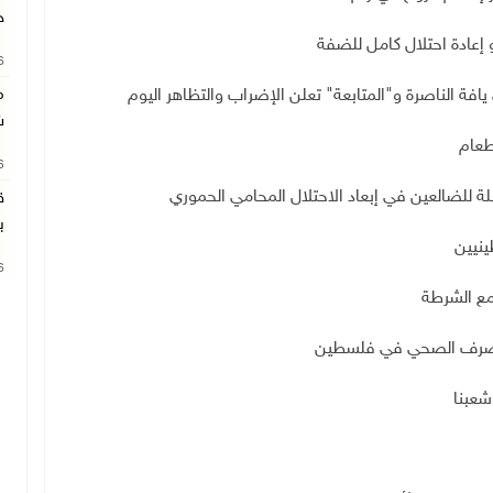
خ
 إعادة احتلال كامل للضفة
26
م
ش
طعام
26
ة للضالعين في إبعاد الاحتلال المحامي الحموري
ق
ب
ينيين
26
مع الشرطة
شعبنا