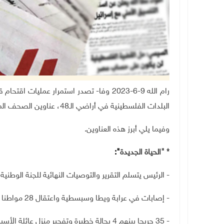
رام الله 9-6-2023 وفا- تصدر استمرار عملي
البلدات الفلسطينية في أراضي الـ48، عناوين الصحف المحلية الصادرة صباح اليوم الجمعة.
وفيما يلي أبرز هذه العناوين.
* "الحياة الجديدة
":
-
الرئيس يتسلم التقرير والتوصيات النهائية للجنة الوطنية 
- إصابات في عرابة ويطا وسبسطية واعتقال 28 مواطنا بالضفة وإخطار بتدمير منزل أسير في مخيم عقبة جبر
- 35 جريحا بينهم 4 بحالة خطيرة وتفجير منزل عائلة الأسير إسلام فروخ في رام الله