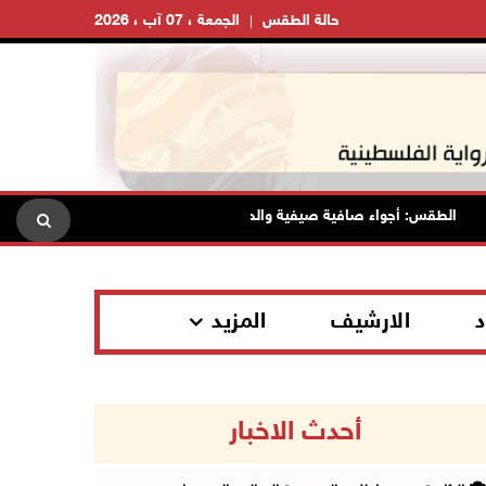
حالة الطقس
الجمعة ، 07 آب ، 2026
قس: أجواء صافية صيفية والحرارة حول معدلها العام
محافظة الق
د
الارشيف
المزيد
أحدث الاخبار