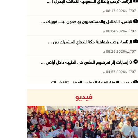
الرئاسة ترحب بإطلاق السعودية التحالف البحري ا ...
07/آب/2026 06:17 م
نابلس: الاحتلال والمستعمرون يهاجمون بيت فوريك ...
07/آب/2026 06:04 م
الرئاسة ترحب باتفاقية مكة للدفاع المشترك بين ...
07/آب/2026 05:25 م
3 إصابات إثر تعرضهم للطعن في الطيبة داخل أراض ...
07/آب/2026 04:57 م
بيروت: اللجنة الفنية للمجلس الوطني تناقش التر ...
07/آب/2026 03:31 م
فيديو
السعودية وتركيا وباكستان توقع اتفاقية مكة للد ...
07/آب/2026 02:38 م
70 ألفا يؤدون صلاة الجمعة في المسجد الأقصى
07/آب/2026 02:29 م
Previous
Next