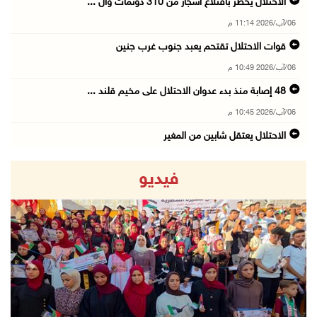
الاحتلال يخطر باقتلاع أشجار من 310 دونمات وال ...
06/آب/2026 11:14 م
قوات الاحتلال تقتحم يعبد جنوب غرب جنين
06/آب/2026 10:49 م
48 إصابة منذ بدء عدوان الاحتلال على مخيم قلند ...
06/آب/2026 10:45 م
الاحتلال يعتقل شابين من المغير
06/آب/2026 10:27 م
فيديو
وزير الداخلية يبحث مع مكافحة المخدرات الدولي ...
06/آب/2026 10:01 م
رئيس بلدية الخليل يطلع وفدا أميركيا على تطورا ...
06/آب/2026 09:59 م
revious
Next
06/آب/2026 09:17 م
إصابة مسن بجروح ورضوض إثر اعتداء جيش الاحتلال ...