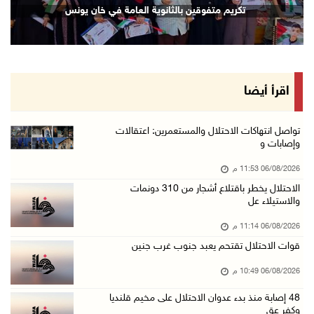
تكريم متفوقين بالثانوية العامة في خان يونس
06/آب/2026 09:13 م
ورشة توصي بخطة عاجلة لاستعادة التعليم الوجاهي ...
06/آب/2026 09:08 م
الرئيس يستقبل مجلس بلدية رام الله ويشدد على د ...
اقرأ أيضا
06/آب/2026 08:36 م
جماهير شعبنا تشيع جثمان الشهيد علاء صبيح في ت ...
تواصل انتهاكات الاحتلال والمستعمرين: اعتقالات
وإصابات و
06/آب/2026 08:33 م
06/08/2026 11:53 م
الاحتلال يوسع حملات الدهم والاعتقال في قلنديا ...
الاحتلال يخطر باقتلاع أشجار من 310 دونمات
06/آب/2026 08:06 م
والاستيلاء عل
الرئيس المصري وملك البحرين يشددان على ضرورة ت ...
06/08/2026 11:14 م
06/آب/2026 07:57 م
قوات الاحتلال تقتحم يعبد جنوب غرب جنين
الاحتلال يخطر بإزالة أشجار زيتون والاستيلاء ع ...
06/08/2026 10:49 م
06/آب/2026 07:53 م
48 إصابة منذ بدء عدوان الاحتلال على مخيم قلنديا
رابطة العالم الإسلامي تدين تواصل انتهاكات الا ...
وكفر عق