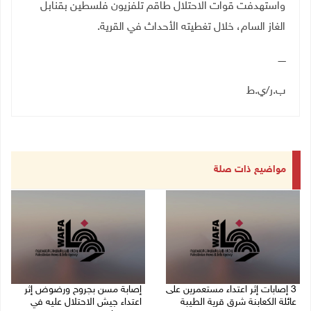
واستهدفت قوات الاحتلال طاقم تلفزيون فلسطين بقنابل
الغاز السام، خلال تغطيته الأحداث في القرية.
ـــــ
ب.ر/ي.ط
مواضيع ذات صلة
‏3 إصابات إثر اعتداء مستعمرين على
إصابة مسن بجروح ورضوض إثر
عائلة الكعابنة شرق قرية الطيبة
اعتداء جيش الاحتلال عليه في