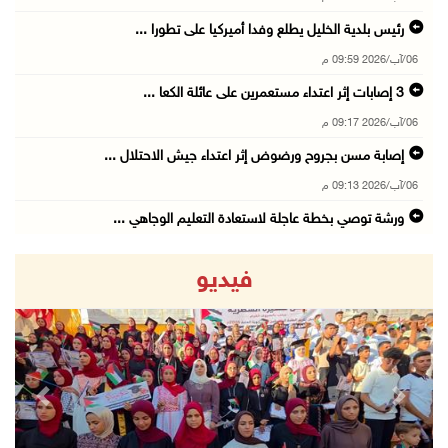
رئيس بلدية الخليل يطلع وفدا أميركيا على تطورا ...
06/آب/2026 09:59 م
06/آب/2026 09:17 م
إصابة مسن بجروح ورضوض إثر اعتداء جيش الاحتلال ...
06/آب/2026 09:13 م
ورشة توصي بخطة عاجلة لاستعادة التعليم الوجاهي ...
06/آب/2026 09:08 م
فيديو
الرئيس يستقبل مجلس بلدية رام الله ويشدد على د ...
06/آب/2026 08:36 م
جماهير شعبنا تشيع جثمان الشهيد علاء صبيح في ت ...
06/آب/2026 08:33 م
revious
Next
الاحتلال يوسع حملات الدهم والاعتقال في قلنديا ...
06/آب/2026 08:06 م