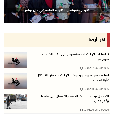
الرئيس المصري وملك البحرين يشددان على ضرورة ت ...
تكريم متفوقين بالثانوية العامة في خان يونس
06/آب/2026 07:57 م
الاحتلال يخطر بإزالة أشجار زيتون والاستيلاء ع ...
06/آب/2026 07:53 م
رابطة العالم الإسلامي تدين تواصل انتهاكات الا ...
اقرأ أيضا
06/آب/2026 07:36 م
اليونيسف: استشهاد 300 طفل منذ وقف إطلاق النار ...
‏3 إصابات إثر اعتداء مستعمرين على عائلة الكعابنة
شرق قر
06/آب/2026 07:34 م
06/08/2026 09:17 م
الاحتلال يدمّر بيت الزوجية قبل ساعات من الزفا ...
إصابة مسن بجروح ورضوض إثر اعتداء جيش الاحتلال
06/آب/2026 07:27 م
عليه في ت
إصابتان بالرصاص والاعتداء خلال اقتحام الاحتلا ...
06/08/2026 09:13 م
06/آب/2026 06:56 م
الاحتلال يوسع حملات الدهم والاعتقال في قلنديا
وكفر عقب
الاحتلال يسلم جثمان الشهيد علاء صبيح من قرية ...
06/آب/2026 06:38 م
06/08/2026 08:06 م