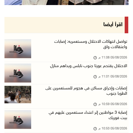
قوات الاحتلال تنصب حاجزا عسكريا شرق بيت لحم
05/آب/2026 08:13 م
الرئيس يقلد عائلة القائد الوطني الراحل أحمد ع ...
اقرأ أيضا
05/آب/2026 08:05 م
باسم الرئيس: وزير الداخلية يمنح العميد جيسون ...
تواصل انتهاكات الاحتلال ومستعمريه: إصابات
واعتقالات واق
05/آب/2026 07:50 م
05/08/2026 11:08 م
الاحتلال يقتحم كفر مالك ودير جرير ومستعمرون ي ...
الاحتلال يقتحم عورتا جنوب نابلس ويداهم منازل
05/آب/2026 07:17 م
05/08/2026 11:01 م
"التربية" تخرج الفوج الأول من مدربي المعلمين ...
05/آب/2026 06:44 م
إصابات وإحراق مساكن في هجوم للمستعمرين على
الطوبا جنوب
عبد السلام السيد يفوز بترشيح الديمقراطيين لمج ...
05/08/2026 10:59 م
05/آب/2026 06:43 م
إصابة 3 مواطنين إثر اعتداء مستعمرين عليهم في
الهلال الأحمر: 8 إصابات إثر اعتداء الاحتلال ...
بيت فوريك
05/آب/2026 06:13 م
05/08/2026 10:53 م