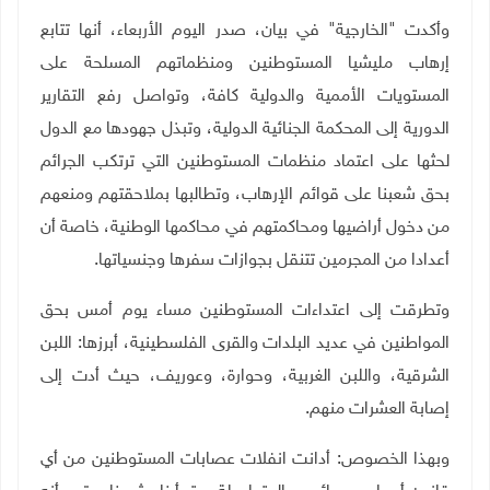
وأكدت "الخارجية" في بيان، صدر اليوم الأربعاء، أنها تتابع
إرهاب مليشيا المستوطنين ومنظماتهم المسلحة على
المستويات الأممية والدولية كافة، وتواصل رفع التقارير
الدورية إلى المحكمة الجنائية الدولية، وتبذل جهودها مع الدول
لحثها على اعتماد منظمات المستوطنين التي ترتكب الجرائم
بحق شعبنا على قوائم الإرهاب، وتطالبها بملاحقتهم ومنعهم
من دخول أراضيها ومحاكمتهم في محاكمها الوطنية، خاصة أن
أعدادا من المجرمين تتنقل بجوازات سفرها وجنسياتها.
وتطرقت إلى اعتداءات المستوطنين مساء يوم أمس بحق
المواطنين في عديد البلدات والقرى الفلسطينية، أبرزها: اللبن
الشرقية، واللبن الغربية، وحوارة، وعوريف، حيث أدت إلى
إصابة العشرات منهم.
وبهذا الخصوص: أدانت انفلات عصابات المستوطنين من أي