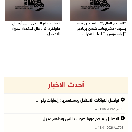
"التعليم العالي": فلسطين تتميز
كميل يطلع الخليلي على أوضاع
بسبعة مشروعات ضمن برنامج
طولكرم في ظل استمرار عدوان
"إيراسموس+" لبناء القدرات
الاحتلال
05/08/2026 04:47 م
05/08/2026 03:23 م
أحدث الاخبار
تواصل انتهاكات الاحتلال ومستعمريه: إصابات واع ...
05/آب/2026 11:08 م
الاحتلال يقتحم عورتا جنوب نابلس ويداهم منازل
05/آب/2026 11:01 م