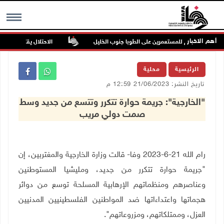
أهم الاخبار
ن في هجوم للمستعمرين على الطوبا جنوب الخليل
الاحتلال يقتحم عورتا جنو
MENU
الرئيسية
محلية
تاريخ النشر: 21/06/2023 12:59 م
"الخارجية": جريمة حوارة تتكرر وتتسع من جديد وسط
صمت دولي مريب
رام الله 21-6-2023 وفا- قالت وزارة الخارجية والمغتربين، إن
"جريمة حوارة تتكرر من جديد، ومليشيا المستوطنين
وعناصرهم ومنظماتهم الإرهابية المسلحة توسع من دوائر
هجماتها واعتداءاتها ضد المواطنين الفلسطينيين المدنيين
العزل، وممتلكاتهم، ومزروعاتهم".