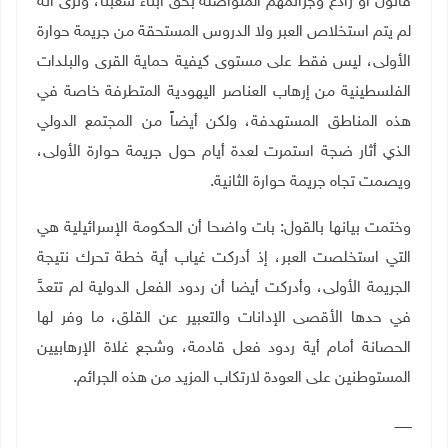
قانون أو رادع وجرائمهم المتواصلة بحق أبناء شعبنا، وترى أنه
لم يتم استخلاص العبر ولا الدروس المستحقة من جريمة حوارة
الأولى، ليس فقط على مستوى كيفية حماية القرى والبلدات
الفلسطينية من إرهاب العناصر اليهودية المتطرفة خاصة في
هذه المناطق المستهدفة، ولكن أيضاً من المجتمع الدولي
الذي أثار ضجة استمرت لعدة أيام حول جريمة حوارة الأولى،
ويصمت تجاه جريمة حوارة الثانية.
وختمت بيانها بالقول: بات واضحا أن الحكومة الإسرائيلية هي
التي استخلصت العبر، إذ أدركت غياب أية خطة تحرك نتيجة
الجريمة الأولى، وأدركت أيضا أن ردود الفعل الدولية لم تتعدَّ
في حدها الأقصى الإدانات والتعبير عن القلق، ما وفر لها
الحصانة أمام أية ردود فعل قادمة، وشجع غلاة الإرهابيين
المستوطنين على العودة لارتكاب المزيد من هذه الجرائم.
ــــــــ