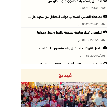
الاحتلال يقتحم بلدة طمون جنوب طوباس
07/آب/2026 08:24 ص
محافظة القدس: انسحاب قوات الاحتلال من مخيم قل ...
07/آب/2026 08:23 ص
الطقس: أجواء صافية صيفية والحرارة حول معدلها ...
07/آب/2026 08:15 ص
تواصل انتهاكات الاحتلال والمستعمرين: اعتقالات ...
06/آب/2026 11:53 م
الاحتلال يخطر باقتلاع أشجار من 310 دونمات وال ...
06/آب/2026 11:14 م
فيديو
قوات الاحتلال تقتحم يعبد جنوب غرب جنين
06/آب/2026 10:49 م
48 إصابة منذ بدء عدوان الاحتلال على مخيم قلند ...
06/آب/2026 10:45 م
Previous
Next