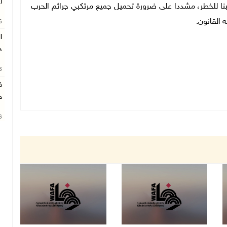
ا
ا للخطر، مشددا على ضرورة تحميل جميع مرتكبي جرائم الحرب
 القانون.
26
د
26
ق
ج
26