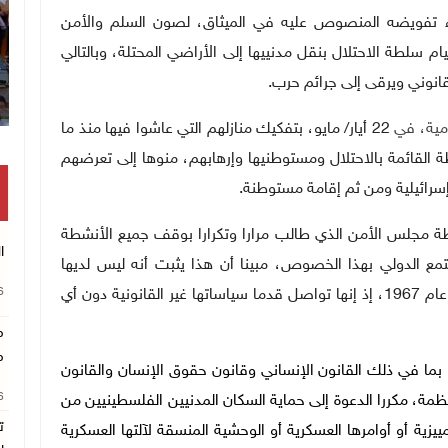
تفويضه المنصوص عليه في الميثاق، لصون السلم والأمن
م سلطة الاحتلال بنقل مدنييها إلى الأراضي المحتلة، وبالتالي
انوني ويرقى إلى جرائم حرب.
مية، في
22 أيار/ مايو، بتفكيك منازلهم التي عاشوا فيها منذ ما
ع السلطة القائمة بالاحتلال ومستوطنيها وإرهابهم، منوها إلى تعرضهم
سرائيلية ومن ثم إقامة مستوطنة.
لطة مجلس الأمن الذي طالب مرارا وتكرارا بوقف جميع الأنشطة
ا
مجتمع الدولي بهذا الخصوص، مبينا أن هذا يثبت أنه ليس لديها
26
(إسرائيل) مصلحة في حل الدولتين على خطوط ما قبل عام 1967، إذ إنها تواصل قدما سياساتها غير القانونية دون أي
م
م
 بما في ذلك القانون الإنساني وقانون حقوق الإنسان والقانون
26
تظمة، مكررا الدعوة إلى حماية السكان المدنيين الفلسطينيين من
ت
زية أو أوامرها العسكرية أو الوحشية المنسقة لآلتها العسكرية