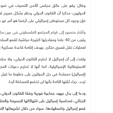
وقال: يقع على عاتق مجلس الأمن التصرف في ضوء 
الدوليين، مذكرا أن القانون الدولي يحظر بشكل صريح قيا
فإن وجود كل مستوطن إسرائيلي على أرضنا هو أمر غير ق
وأشار منصور إلى قيام المجتمع الفلسطيني في عين سا
يقرب من 40 عاما ومغادرتها كنتيجة مباشرة لقم
لعمليات نقل قسري متكرر، بهدف إقامة قاعدة عسكرية إ
ولفت إلى أن إسرائيل لا تحترم القانون الدولي، ولا س
الاستيطانية الإسرائيلية، كما أنها لا تحترم دعوات ال
تردد، جراء ثقتها التامة بأنها لن تخضع للمساءلة أبدا.
ودعا إلى بذل جهود جماعية فورية وفقا للقانون الدولي،
الجنائي، لمحاسبة إسرائيل على انتهاكاتها الجسيمة والمن
قمع إسرائيل واضطهادها، سواء من خلال تشريعاتها التميي