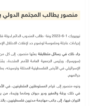
منصور يطالب المجتمع الدولي ب
نيويورك 1-6-2023 وفا- طالب المندوب الدا
إجراءات عاجلة وملموسة لوضوع حد لإفلات الاحتلال الإس
جاء ذلك في رسائل متطابقة
بعثها منصور، إلى كل من:
(سويسرا)، ورئيس الجمعية العامة للأمم المتحدة، بشأن
الإسرائيلي في الأرض الفلسطينية المحتلة وترسيخه، 
جرائمهم.
ونوه منصور إلى قيام ال
مستوطنين المتطرفين، في الأس
في ذلك برقة والمغير ودير دبوان ومادما وزبدة، من 
النيران فيها، إلى جانب مهاجمة مدنيين فلسطينيين، بالذ