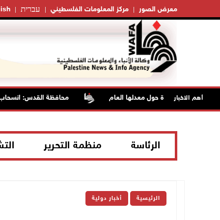
עברית
معرض الصور
مركز المعلومات الفلسطيني
ish
صيفية والحرارة حول معدلها العام
محافظة القدس: انسحاب قوات 
أهم الاخبار
الرئاسة
منظمة التحرير
الت
الرئيسية
أخبار دولية