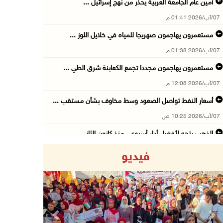
أمين عام الجامعة العربية يحذر من نهج إسرائيل ...
07/آب/2026 01:41 م
مستعمرون يهاجمون صهريجا للمياه في خلايل اللوز ...
07/آب/2026 01:38 م
مستعمرون يهاجمون مجددا تجمع الكعابنة شرق الطي ...
07/آب/2026 12:08 م
أسعار النفط تواصل الصعود وسط مخاوف بشأن مستقب ...
07/آب/2026 10:25 ص
الذهب يتجه لأفضل أداء أسبوعي منذ كانون الثاني
07/آب/2026 10:12 ص
فيديو
قوات الاحتلال تنصب حاجزا عسكريا شرق بيت لحم
07/آب/2026 09:06 ص
مستعمرون بحماية قوات الاحتلال يقتحمون برك سلي ...
07/آب/2026 08:39 ص
Previous
Next