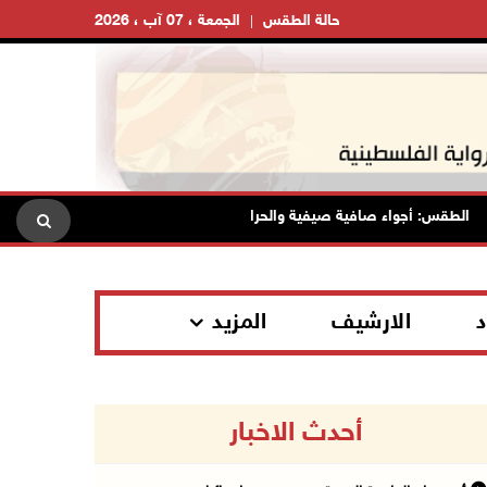
حالة الطقس
الجمعة ، 07 آب ، 2026
لطقس: أجواء صافية صيفية والحرارة حول معدلها العام
محافظة ا
د
الارشيف
المزيد
أحدث الاخبار