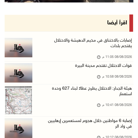
الاحتلال ينصب حواجز طيارة في محيط مخيم طولكرم ...
08/آب/2026 07:56 م
مستعمرون يهاجمون قرية أبو فلاح
اقرأ أيضا
08/آب/2026 07:07 م
مستعمرون يقتحمون بلدة بيت عور التحتا وقرية جل ...
إصابات بالاختناق في مخيم الدهيشة والاحتلال
يقتحم بلدات
08/آب/2026 06:39 م
08/08/2026 11:05 م
فلسطين تدين الهجوم على ناقلة إماراتية في مضيق ...
قوات الاحتلال تقتحم مدينة البيرة
08/آب/2026 06:25 م
08/08/2026 10:58 م
شعراء غزة يوثقون النزوح والفقد بقصائد من الخي ...
08/آب/2026 06:23 م
هيئة الجدار: الاحتلال يطرح عطاءً لبناء 627 وحدة
استعمار
الجامعة العربية الأمريكية تختتم فعاليات تخريج ...
08/08/2026 10:41 م
08/آب/2026 06:20 م
إصابات بالاختناق خلال اقتحام الاحتلال قرية ال ...
إصابة 6 مواطنين خلال هجوم لمستعمرين إرهابيين
في واد الر
08/آب/2026 05:52 م
الحايك: نقود جهودا وطنية لحماية المواقع الأثر ...
08/08/2026 10:12 م