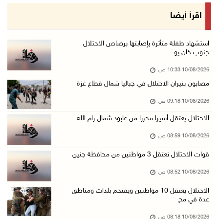
الاحتلال يعتقل 10 مواطنين ويقتحم بلدات ومناطق ...
اقرأ أيضا
10/آب/2026 08:18 ص
إصابة شاب بشظايا رصاص الاحتلال واعتقال خمسة م ...
استشهاد طفلة متأثرة بإصابتها برصاص الاحتلال
جنوب خان يو
10/آب/2026 08:11 ص
10/08/2026 10:33 ص
حالة الطقس: استمرار تأثير الكتلة الهوائية شدي ...
مصابون بنيران الاحتلال في جباليا شمال قطاع غزة
10/آب/2026 07:51 ص
10/08/2026 09:18 ص
الاحتلال يواصل عدوانه على غزة والضفة.. إصابات ...
الاحتلال يعتقل أسيرا محررا من عابود شمال رام الله
09/آب/2026 11:59 م
"نقابة الصحفيين": 108 اعتداءات بحق الصحفيين ا ...
10/08/2026 08:59 ص
09/آب/2026 11:27 م
قوات الاحتلال تعتقل 3 مواطنين من محافظة جنين
إصابات بنيران الاحتلال في حي التفاح شمال شرق ...
10/08/2026 08:52 ص
09/آب/2026 11:02 م
الاحتلال يعتقل 10 مواطنين ويقتحم بلدات ومناطق
الاحتلال يقتحم بلدات عتيل وزيتا وباقة الشرقية ...
عدة في مح
09/آب/2026 10:35 م
10/08/2026 08:18 ص