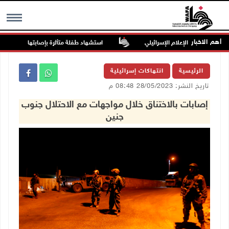
أهم الاخبار
عنصرية في الإعلام الإسرائيلي
استشهاد طفلة متأثرة بإصابتها برصاص الاحت
MENU
الرئيسية
انتهاكات إسرائيلية
تاريخ النشر: 28/05/2023 08:48 م
إصابات بالاختناق خلال مواجهات مع الاحتلال جنوب
جنين