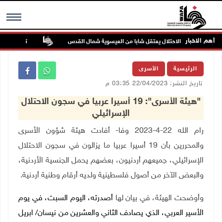
أهم الاخبار
الاحتلال يعتقل شابا من العيسوية شمال القدس
تحذيرات من الف
MENU
الرئيسية
الأسرى
تاريخ النشر: 22/04/2023 03:35 م
"هيئة الأسرى": 19 أسيرا عربيا في سجون الاحتلال
الإسرائيلي
رام الله 22-4-2023 وفا- أفادت هيئة شؤون الأسرى
والمحررين بأن 19 أسيرا عربيا ما يزالون في سجون الاحتلال
الإسرائيلي، جميعهم أردنيون، بعضهم يحمل الجنسية الأردنية،
والبعض الآخر من أصول فلسطينية ولديه أرقام وطنية أردنية.
وأوضحت الهيئة، في بيان لها
أصدرته، اليوم السبت، في يوم
الأسير العربي، الذي يصادف الثاني والعشرين من نيسان/ ابريل