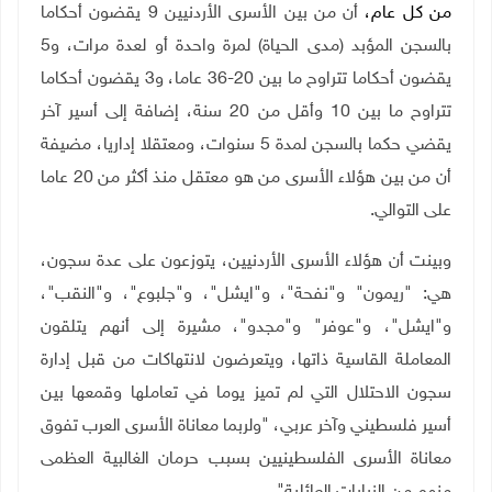
من كل عام،
أن من بين الأسرى الأردنيين 9 يقضون أحكاما
بالسجن المؤبد (مدى الحياة) لمرة واحدة أو لعدة مرات، و5
يقضون أحكاما تتراوح ما بين 20-36 عاما، و3 يقضون أحكاما
تتراوح ما بين 10 وأقل من 20 سنة، إضافة إلى أسير آخر
يقضي حكما بالسجن لمدة 5 سنوات، ومعتقلا إداريا، مضيفة
أن من بين هؤلاء الأسرى من هو معتقل منذ أكثر من 20 عاما
على التوالي
.
وبينت أن هؤلاء الأسرى الأردنيين، يتوزعون على عدة سجون،
هي: "ريمون" و"نفحة"، و"ايشل"، و"جلبوع"، و"النقب"،
و"ايشل"، و"عوفر" و"مجدو"، مشيرة إلى أنهم يتلقون
المعاملة القاسية ذاتها، ويتعرضون لانتهاكات من قبل إدارة
سجون الاحتلال التي لم تميز يوما في تعاملها وقمعها بين
أسير فلسطيني وآخر عربي، "ولربما معاناة الأسرى العرب تفوق
معاناة الأسرى الفلسطينيين بسبب حرمان الغالبية العظمى