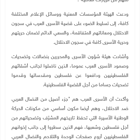
منهم من الزيارات العائلية".
ودعت الهيئة المؤسسات المعنية ووسائل الإعلام المختلفة
كافة، إلى تسليط الضوء على قضية الأسرى العرب في سجون
الاحتلال ومعاناتهم المتفاقمة، والسعي الدائم لضمان حريتهم
وحرية الأسرى كافة في سجون الاحتلال.
وأشادت هيئة شؤون الأسرى والمحررين بنضالات وتضحيات
وصمود الأسرى العرب عموما، الذين ناضلوا لجانب أشقائهم
الفلسطينيين ودافعوا عن فلسطين ومقدساتها وقدموا
تضحيات جساما من أجل القضية الفلسطينية
.
وأكدت أن الأسرى العرب هم "جزء أصيل من النضال العربي
ضد الاحتلال، وهم أيضا مكون أساسي من مكونات الحركة
الوطنية الأسيرة التي تحفظ تاريخهم المشرّف وتضحياتهم من
أجل فلسطين وشعبها، فهم الذين سطروا إلى جانب إخوانهم
الفلسطينيين أروع صفحات الوحدة والتلاحم والنضال العربي