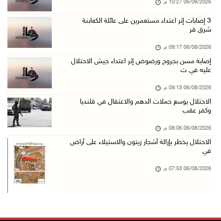
06/08/2026 10:27 م
اليونيسف: استشهاد 300 طفل منذ وقف إطلاق النار ...
‏3 إصابات إثر اعتداء مستعمرين على عائلة الكعابنة
شرق قر
06/آب/2026 07:34 م
الاحتلال يدمّر بيت الزوجية قبل ساعات من الزفا ...
06/08/2026 09:17 م
06/آب/2026 07:27 م
إصابة مسن بجروح ورضوض إثر اعتداء جيش الاحتلال
عليه في ت
إصابتان بالرصاص والاعتداء خلال اقتحام الاحتلا ...
06/08/2026 09:13 م
06/آب/2026 06:56 م
الاحتلال يوسع حملات الدهم والاعتقال في قلنديا
الاحتلال يسلم جثمان الشهيد علاء صبيح من قرية ...
وكفر عقب
06/آب/2026 06:38 م
06/08/2026 08:06 م
دودين والتميمي يسلمان قرار تخصيص أرض لصالح مد ...
الاحتلال يخطر بإزالة أشجار زيتون والاستيلاء على أراض
في
06/آب/2026 06:28 م
بيت لحم: حجاوي يتفقد بلدة نحالين ويطلع على اح ...
06/08/2026 07:53 م
06/آب/2026 06:13 م
الاحتلال يغلق محيط دوار الزايد ويقتحم محال تج ...
06/آب/2026 05:29 م