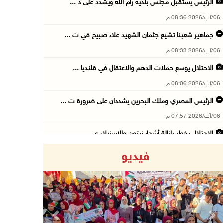
الرئيس يستقبل مجلس بلدية رام الله ويشدد على د ...
06/آب/2026 08:36 م
جماهير شعبنا تشيع جثمان الشهيد علاء صبيح في ت ...
06/آب/2026 08:33 م
الاحتلال يوسع حملات الدهم والاعتقال في قلنديا ...
06/آب/2026 08:06 م
الرئيس المصري وملك البحرين يشددان على ضرورة ت ...
06/آب/2026 07:57 م
الاحتلال يخطر بإزالة أشجار زيتون والاستيلاء ع ...
06/آب/2026 07:53 م
فيديو
رابطة العالم الإسلامي تدين تواصل انتهاكات الا ...
06/آب/2026 07:36 م
اليونيسف: استشهاد 300 طفل منذ وقف إطلاق النار ...
06/آب/2026 07:34 م
Previous
Next