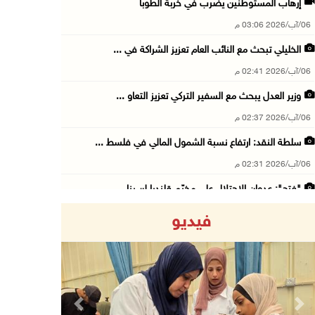
إرهاب المستوطنين يضرب في خربة الطوبا
06/آب/2026 03:06 م
الخليلي تبحث مع النائب العام تعزيز الشراكة في ...
06/آب/2026 02:41 م
وزير العدل يبحث مع السفير التركي تعزيز التعاو ...
06/آب/2026 02:37 م
سلطة النقد: ارتفاع نسبة الشمول المالي في فلسط ...
06/آب/2026 02:31 م
"فتح": عدوان الاحتلال على مخيّم قلنديا لن ينا ...
06/آب/2026 02:28 م
فيديو
وزراء خارجية 8 دول عربية وإسلامية يدينون الان ...
06/آب/2026 02:17 م
الاحتلال يسلّم إخطارات بهدم منازل ومنشآت في ج ...
06/آب/2026 02:02 م
Previous
Next