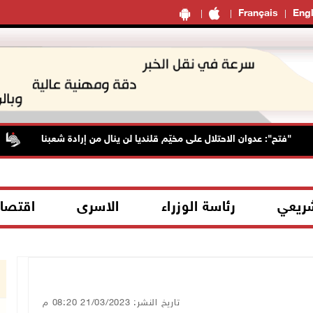
Français
Engl
"فتح": عدوان الاحتلال على مخيّم قلنديا لن ينال من إرادة شعبنا
شريعي
رئاسة الوزراء
الاسرى
اقتصا
تاريخ النشر: 21/03/2023 08:20 م