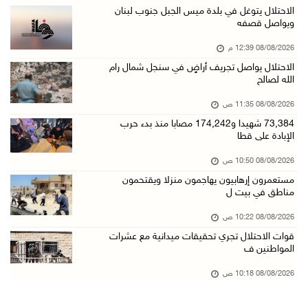
قوات الاحتلال تجري تحقيقات ميدانية مع عشرات ا ...
الاحتلال يتوغل في بلدة ميس الجبل جنوب لبنان
ويواصل قصفه
08/آب/2026 10:18 ص
08/08/2026 12:39 م
تقرير: خطاب الكراهية والتحريض يتصاعد في أوساط ...
الاحتلال يواصل تجريف أراضٍ في سنجل شمال رام
08/آب/2026 10:10 ص
الله لصالح
الاحتلال ينصب حاجزا عسكريا في نعلين غرب رام ا ...
08/08/2026 11:35 ص
08/آب/2026 09:38 ص
73,384 شهيدا و174,242 مصابا منذ بدء حرب
الإبادة على قطا
3 إصابات برصاص الاحتلال شمال خان يونس
08/آب/2026 09:09 ص
08/08/2026 10:50 ص
مستعمرون إرهابيون يهاجمون منزلا ويقتحمون
ارتفاع أسعار النفط
مناطق في بيت ل
08/آب/2026 08:23 ص
08/08/2026 10:22 ص
أبرز عناوين الصحف الفلسطينية
قوات الاحتلال تجري تحقيقات ميدانية مع عشرات
08/آب/2026 08:21 ص
المواطنين ف
حالة الطقس: ارتفاع طفيف وموجة حر شديدة اعتبار ...
08/08/2026 10:18 ص
08/آب/2026 07:52 ص