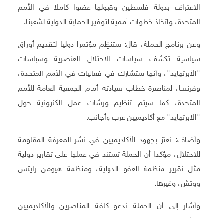
الاعتراف بدولة فلسطين وقبولها عضوا كاملا في الأمم
المتحدة، واتخاذ خطوات أممية لتوفير الحماية الدولية لشعبنا.
وعن برنامج الحملة، قال: ستنظِم مؤتمرا دوليا لتقديم أوراق
سياسية تكشف سياسات الاحتلال العنصرية وسياسات
"الأبرتهايد"، وأنها ستشارك في فعاليات في الأمم المتحدة،
وفرنسا، لمناصرة خطاب سيادته أمام الجمعية العامة للأمم
المتحدة، كما سيتم تنظيم ورشات عمل الكترونية حول
"الابرتهايد" مع أكاديميين عرب وأجانب.
وأضاف: نعتز بجهود الأكاديميين في نشر المعرفة المقاومة
للاحتلال، مؤكدا أن الحملة تستند في عملها على تقارير دولية
مثل تقرير منظمة العفو الدولية، ومنظمة هيومن رايتس
ووتش، وغيرها.
وأشار إلى أن الحملة تدعو كافة المناصرين والأكاديميين