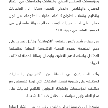
ومؤسسات المجتمع المدني والنقابات والجامعات في الإطار
الوطني والإقليمي والدولي لتوجيه رسائل الى البرلمانات
وتنظيم وقفات احتجاجية أمام مقرات الحكومة، من أجل
حملها على اتخاذ قرارات لإسناد خطاب دولة فلسطين في
الجمعية العامة في دورته الـ77.
من جهته، شدد رئيس منظمة "الكوبلاك" رفائيل نصري على
دعم المنظمة لجهود الحملة الاكاديمية الدولية لمناهضة
الاحتلال واستعدادهم للتعاون وايصال رسالة الحملة لمختلف
الجهات.
وأكد المشاركون في الحملة من الأكاديميين والفعاليات
المختلفة على ضرورة تفعيل العلاقات التي تربط فلسطين مع
مختلف المؤسسات والشركاء الدوليين لتنظيم فعاليات على
مدار العام وإبراز سياسات الاحتلال ضد أبناء شعبنا.
ونوهوا الى ضرورة اعداد مقترحات تساعد في انتشار الرواية