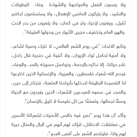
ولا ينسون الفعل والمواجهة والشهادة وفاء للبطولات
والنشيد، ولا يتركون الماضي للإهمال، ولا يستسلمون لحاضر
ثقيل، ويغنون لإحياء وتر في كمان، ولا يتعبون من بذر الحبّ
والهير العام وتخفيف مجرى الأنهار من وحولها العتيقة".
وتابع الاتحاد: "في يوم الشعر العالمي، لا نترك وصية لشاعر،
ولا أمنية لحامل لواء الإيوان، ولا أغنية في حنجرة قال راحل،
غادر حياتنا، إلا نذكره بالرحمة، ونواصل مسيرته بالمد، والوفاء،
فرحم الله شعراء فلسطين، والعربية، والإنسانية الذين اخترعوا
لنا القصيدة النظيفة لندخلها بأرواحنا المتعبة، فنرتاح إلى حين،
والمجد في سموه للمبدعين الشعراء، الذين يغردون مع الحياة
وصلاً لجمالها، وتعففًا عن كل نقيصة لا تليق بالإنسان".
وأكد أن هذا يوم "نمرر فيه خالص الأمنيات لشعرائنا الأسرى
في معتقلات الاحتلال، لنؤكد لهم أنهم في البال والمنال حرية
لهم ولنا، فلينتصر الشعر على أفعى العدو".