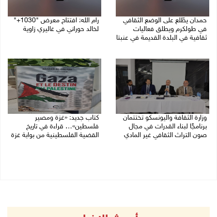
حمدان يطّلع على الوضع الثقافي
رام الله: افتتاح معرض "1030+"
في طولكرم ويطلق فعاليات
لخالد حوراني في غاليري زاوية
ثقافية في البلدة القديمة في عنبتا
01/08/2026 11:18 م
05/08/2026 04:47 م
وزارة الثقافة واليونسكو تختتمان
كتاب جديد: «غزة ومصير
برنامجًا لبناء القدرات في مجال
فلسطين»… قراءة في تاريخ
صون التراث الثقافي غير المادي
القضية الفلسطينية من بوابة غزة
30/07/2026 06:04 م
30/07/2026 10:28 ص