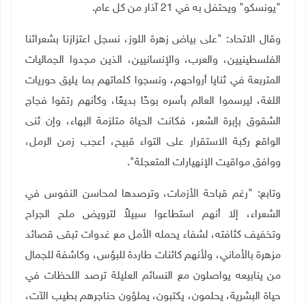
"يونسكو" ويحتفل به في 21 آذار من كل عام.
وقال الاتحاد: "على بياض زهرة اللوز، نسجل اعتزازنا بشعرائنا
الفلسطينيين، والعرب، والإنسانيين، الذين مجدوا الجماليات
المتربعة في ثنايا أرواحهم، ونسجوا كلماتهم بما يليق حوريات
اللغة، ليرسموا العالم بأسره بوحًا بديعًا، وكأنهم رتقوا فجاج
الشقوق بإبرة الشعر، فكانت الحياة متلزمة البهاء، وإن ثنى
الواقع ركبة الاستقرار على التواء قبيح، أعجب زمن الرمل،
ووافق مواقيت الإنهيارات المتعجلة"
.
وتابع: "رغم قباحة الأزمات، وترصدها لمحاسن النفوس في
الشعراء، إلا أنهم استطاعوا سبيلاً لترويض ملح الجراح
وتخفيف كثافته، لشفاء يحمله الأمل مع غدوات تبقى قصائد
مزهرة بالأماني، ولأنهم كائنات طاردة للبؤس، وكاشفة للجمال
من ينابيعه يواصلون مع النسائم العليلة ترصد اللحظات في
حياة البشرية، يحلمون، يكتبون، يملؤون حناجرهم بطيب الآت،