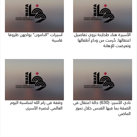
الأسيرة هناء طحاينة تروي تفاصيل
أسيرات "الدامون" يواجهن ظروفا
اعتقالها: حُرمت من وداع أطفالها
قاسية
وتعرضت للإهانة
05/08/2026 11:47 ص
05/08/2026 12:39 م
نادي الأسير: (630) حالة اعتقال في
وقفة في رام الله لمناسبة اليوم
الضفة بما فيها القدس خلال تموز
العالمي لنصرة الأسرى
الماضي
03/08/2026 01:40 م
04/08/2026 02:33 م