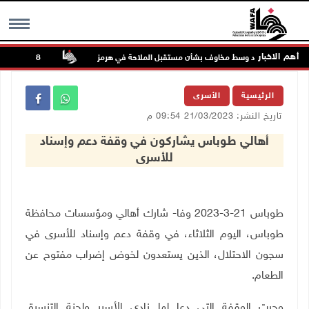
أهم الاخبار
تواصل الصعود وسط مخاوف بشأن مستقبل الملاحة في هرمز
48 إصابة منذ بدء عدوان الاحتلال على مخيم قلنديا وكفر عقب شمال القدس
MENU
الرئيسية
الأسرى
تاريخ النشر: 21/03/2023 09:54 م
أهالي طوباس يشاركون في وقفة دعم وإسناد
للأسرى
طوباس 21-3-2023 وفا- شارك أهالي ومؤسسات محافظة
طوباس، اليوم الثلاثاء، في وقفة دعم وإسناد للأسرى في
سجون الاحتلال، الذين يستعدون لخوض إضراب مفتوح عن
الطعام.
وجرت الوقفة التي دعا لها نادي الأسير ولجنة التنسيق